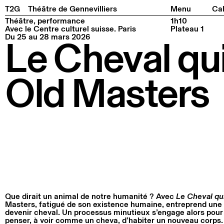
Facebook
Instagram
Tiktok
Linkedin
Pla
T2G
Théâtre de Gennevilliers
Menu
Cal
Théâtre, performance
1h10
Avec le Centre culturel suisse. Paris
Plateau 1
Du 25 au 28 mars 2026
Le Cheval qui
Old Masters
Que dirait un animal de notre humanité ? Avec
Le Cheval qui
Masters, fatigué de son existence humaine, entreprend un
devenir cheval. Un processus minutieux s’engage alors pour
penser, à voir comme un cheva, d’habiter un nouveau corps. 