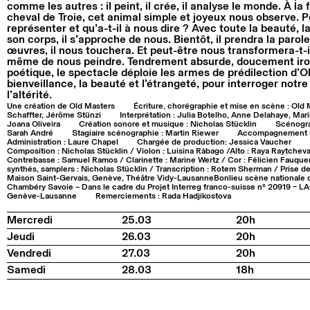
comme les autres : il peint, il crée, il analyse le monde. À la
cheval de Troie, cet animal simple et joyeux nous observe. P
représenter et qu’a-t-il à nous dire ? Avec toute la beauté, 
son corps, il s’approche de nous. Bientôt, il prendra la parol
œuvres, il nous touchera. Et peut-être nous transformera-t-il
même de nous peindre. Tendrement absurde, doucement iro
poétique, le spectacle déploie les armes de prédilection d’O
bienveillance, la beauté et l’étrangeté, pour interroger notre
l’altérité.
Une création de Old Masters
Écriture, chorégraphie et mise en scène : Old
Schaffter, Jérôme Stünzi
Interprétation : Julia Botelho, Anne Delahaye, Mar
Joana Oliveira
Création sonore et musique : Nicholas Stücklin
Scénogra
Sarah André
Stagiaire scénographie : Martin Riewer
Accompagnement a
Administration : Laure Chapel
Chargée de production: Jessica Vaucher
Composition : Nicholas Stücklin / Violon : Luisina Ràbago /Alto : Raya Raytcheva
Contrebasse : Samuel Ramos / Clarinette : Marine Wertz / Cor : Félicien Fauque
synthés, samplers : Nicholas Stücklin / Transcription : Rotem Sherman / Prise de
Maison Saint-Gervais, Genève, Théâtre Vidy-LausanneBonlieu scène nationale 
Chambéry Savoie – Dans le cadre du Projet Interreg franco-suisse n° 20919 
Genève-Lausanne
Remerciements : Rada Hadjikostova
Mercredi
25.03
20h
Jeudi
26.03
20h
Vendredi
27.03
20h
Samedi
28.03
18h