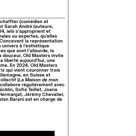
Schaffter (comédien et
et Sarah André (auteure,
4, iels s’approprient et
nales ou expertes, qu’elles
. Concevant la représentation
 univers à l’esthétique
tes que sont l’absurde, la
t la douceur, Old Masters invite
la liberté aujourd’hui, une
même. En 2024, Old Masters
rix qui vient couronner trois
Allemagne, en Suisse et
llectif (
La Maison de mon
s collabore régulièrement avec
ücklin, Sofia Teillet, Joana
n Hermanjat, Jérémy Chevalier,
istan Barani est en charge de