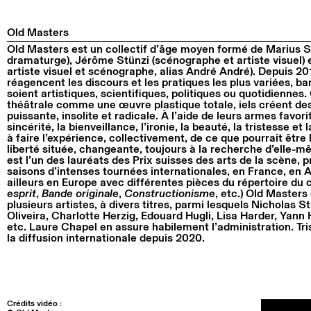
Old Masters
Old Masters est un collectif d’âge moyen formé de Marius 
dramaturge), Jérôme Stünzi (scénographe et artiste visuel) 
artiste visuel et scénographe, alias André André). Depuis 201
réagencent les discours et les pratiques les plus variées, ba
soient artistiques, scientifiques, politiques ou quotidiennes
théâtrale comme une œuvre plastique totale, iels créent des
puissante, insolite et radicale. À l’aide de leurs armes favori
sincérité, la bienveillance, l’ironie, la beauté, la tristesse e
à faire l’expérience, collectivement, de ce que pourrait être 
liberté située, changeante, toujours à la recherche d’elle-
est l’un des lauréats des Prix suisses des arts de la scène, p
saisons d’intenses tournées internationales, en France, en 
ailleurs en Europe avec différentes pièces du répertoire du co
esprit
,
Bande originale
,
Constructionisme
, etc.) Old Master
plusieurs artistes, à divers titres, parmi lesquels Nicholas St
Oliveira, Charlotte Herzig, Edouard Hugli, Lisa Harder, Yan
etc. Laure Chapel en assure habilement l’administration. Tr
la diffusion internationale depuis 2020.
Crédits vidéo :