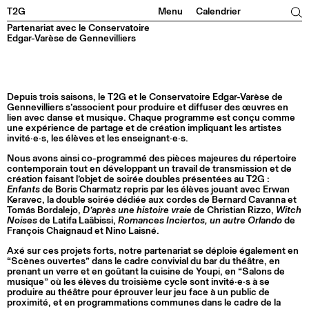
Facebook
Instagram
Tiktok
Linkedin
T2G
Menu
Calendrier
Partenariat avec le Conservatoire
Edgar-Varèse de Gennevilliers
Depuis trois saisons, le T2G et le Conservatoire Edgar-Varèse de
Gennevilliers s’associent pour produire et diffuser des œuvres en
lien avec danse et musique. Chaque programme est conçu comme
une expérience de partage et de création impliquant les artistes
invité·e·s, les élèves et les enseignant·e·s.
Nous avons ainsi co-programmé des pièces majeures du répertoire
contemporain tout en développant un travail de transmission et de
création faisant l’objet de soirée doubles présentées au T2G :
Enfants
de Boris Charmatz repris par les élèves jouant avec Erwan
Keravec, la double soirée dédiée aux cordes de Bernard Cavanna et
Tomás Bordalejo,
D’après une histoire vraie
de Christian Rizzo,
Witch
Noises
de Latifa Laâbissi,
Romances Inciertos, un autre Orlando
de
François Chaignaud et Nino Laisné.
Axé sur ces projets forts, notre partenariat se déploie également en
“Scènes ouvertes” dans le cadre convivial du bar du théâtre, en
prenant un verre et en goûtant la cuisine de Youpi, en “Salons de
musique” où les élèves du troisième cycle sont invité·e·s à se
produire au théâtre pour éprouver leur jeu face à un public de
proximité, et en programmations communes dans le cadre de la