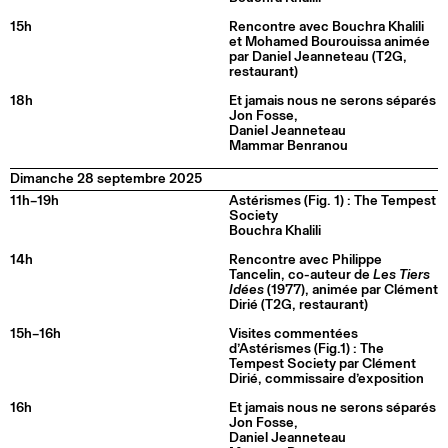
15h
Rencontre avec Bouchra Khalili
et Mohamed Bourouissa animée
par Daniel Jeanneteau (T2G,
restaurant)
18h
Et jamais nous ne serons séparés
Jon Fosse,
Daniel Jeanneteau
Mammar Benranou
Dimanche 28 septembre 2025
11h–19h
Astérismes (Fig. 1) : The Tempest
Society
Bouchra Khalili
14h
Rencontre avec Philippe
Tancelin, co-auteur de
Les Tiers
Idées
(1977), animée par Clément
Dirié (T2G, restaurant)
15h–16h
Visites commentées
d’Astérismes (Fig.1) : The
Tempest Society par Clément
Dirié, commissaire d’exposition
16h
Et jamais nous ne serons séparés
Jon Fosse,
Daniel Jeanneteau