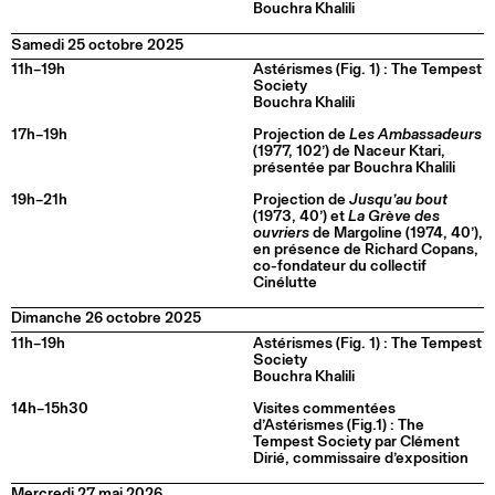
Bouchra Khalili
Samedi 25 octobre 2025
11h–19h
Astérismes (Fig. 1) : The Tempest
Society
Bouchra Khalili
17h–19h
Projection de
Les Ambassadeurs
(1977, 102’) de Naceur Ktari,
présentée par Bouchra Khalili
19h–21h
Projection de
Jusqu’au bout
(1973, 40’) et
La Grève des
ouvriers
de Margoline (1974, 40’),
en présence de Richard Copans,
co-fondateur du collectif
Cinélutte
Dimanche 26 octobre 2025
11h–19h
Astérismes (Fig. 1) : The Tempest
Society
Bouchra Khalili
14h–15h30
Visites commentées
d’Astérismes (Fig.1) : The
Tempest Society par Clément
Dirié, commissaire d’exposition
Mercredi 27 mai 2026