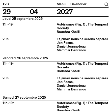
Facebook
Instagram
Tiktok
Linkedin
T2G
Menu
Calendrier
29
04
2027
Jeudi 25 septembre 2025
11h–19h
Astérismes (Fig. 1) : The Tempest
Society
Bouchra Khalili
20h
Et jamais nous ne serons séparés
Jon Fosse,
Daniel Jeanneteau
Mammar Benranou
Vendredi 26 septembre 2025
11h–19h
Astérismes (Fig. 1) : The Tempest
Society
Bouchra Khalili
20h
Et jamais nous ne serons séparés
Jon Fosse,
Daniel Jeanneteau
Mammar Benranou
Samedi 27 septembre 2025
11h–19h
Astérismes (Fig. 1) : The Tempest
Society
Bouchra Khalili