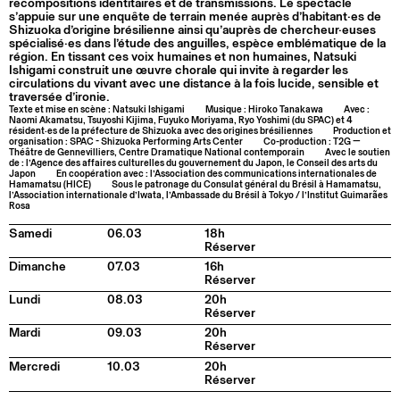
recompositions identitaires et de transmissions. Le spectacle
s’appuie sur une enquête de terrain menée auprès d’habitant·es de
Shizuoka d’origine brésilienne ainsi qu’auprès de chercheur·euses
spécialisé·es dans l’étude des anguilles, espèce emblématique de la
région. En tissant ces voix humaines et non humaines, Natsuki
Ishigami construit une œuvre chorale qui invite à regarder les
circulations du vivant avec une distance à la fois lucide, sensible et
traversée d’ironie.
Texte et mise en scène : Natsuki Ishigami
Musique : Hiroko Tanakawa
Avec :
Naomi Akamatsu, Tsuyoshi Kijima, Fuyuko Moriyama, Ryo Yoshimi (du SPAC) et 4
résident·es de la préfecture de Shizuoka avec des origines brésiliennes
Production et
organisation : SPAC - Shizuoka Performing Arts Center
Co-production : T2G —
Théâtre de Gennevilliers, Centre Dramatique National contemporain
Avec le soutien
de : l’Agence des affaires culturelles du gouvernement du Japon, le Conseil des arts du
Japon
En coopération avec : l’Association des communications internationales de
Hamamatsu (HICE)
Sous le patronage du Consulat général du Brésil à Hamamatsu,
l’Association internationale d’Iwata, l’Ambassade du Brésil à Tokyo / l’Institut Guimarães
Rosa
Samedi
06.03
18h
Réserver
Dimanche
07.03
16h
Réserver
Lundi
08.03
20h
Réserver
Mardi
09.03
20h
Réserver
Mercredi
10.03
20h
Réserver