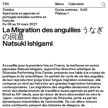
Facebook
Instagram
Tiktok
Linkedin
T2G
Menu
Calendrier
Théâtre
Durée estimée : 1h20
Spectacle en japonais et
Plateau 1
portugais brésilien surtitré en
français
Du 06 au 10 mars 2027
La Migration des anguilles うなぎ
の回遊
Natsuki Ishigami
Accueillie pour la première fois en France, la metteuse en scène
japonaise Natsuki Ishigami, aujourd’hui directrice artistique du
Shizuoka Performing Arts Center, présente une fable à la croisée du
poétique et du scientifique. En partant du cycle de vie des anguilles,
de leur reproduction jusqu’à leur longue migration océanique, elle
compose un récit qui fait écho aux grandes trajectoires humaines
contemporaines. Les migrations des anguilles deviennent ainsi le
miroir des déplacements de travailleur·euses japonais·es parti·es au
Brésil au XXᵉ siècle, puis du retour de leurs descendant·es vers le
Japon, notamment dans la région de Shizuoka, porté·es par les
dynamiques industrielles de l’automobile. De ces allers-retours
entre continents naissent des histoires de diaspora, de