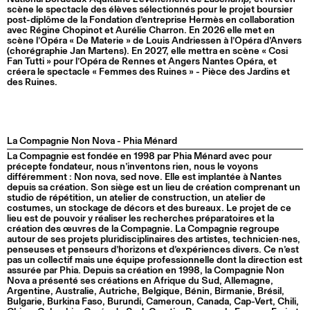
scène le spectacle des élèves sélectionnés pour le projet boursier
post-diplôme de la Fondation d’entreprise Hermès en collaboration
avec Régine Chopinot et Aurélie Charron. En 2026 elle met en
scène l’Opéra « De Materie » de Louis Andriessen à l’Opéra d’Anvers
(chorégraphie Jan Martens). En 2027, elle mettra en scène « Cosi
Fan Tutti » pour l’Opéra de Rennes et Angers Nantes Opéra, et
créera le spectacle « Femmes des Ruines » - Pièce des Jardins et
des Ruines.
La Compagnie Non Nova - Phia Ménard
La Compagnie est fondée en 1998 par Phia Ménard avec pour
précepte fondateur, nous n’inventons rien, nous le voyons
différemment : Non nova, sed nove. Elle est implantée à Nantes
depuis sa création. Son siège est un lieu de création comprenant un
studio de répétition, un atelier de construction, un atelier de
costumes, un stockage de décors et des bureaux. Le projet de ce
lieu est de pouvoir y réaliser les recherches préparatoires et la
création des œuvres de la Compagnie. La Compagnie regroupe
autour de ses projets pluridisciplinaires des artistes, technicien·nes,
penseuses et penseurs d’horizons et d’expériences divers. Ce n’est
pas un collectif mais une équipe professionnelle dont la direction est
assurée par Phia. Depuis sa création en 1998, la Compagnie Non
Nova a présenté ses créations en Afrique du Sud, Allemagne,
Argentine, Australie, Autriche, Belgique, Bénin, Birmanie, Brésil,
Bulgarie, Burkina Faso, Burundi, Cameroun, Canada, Cap-Vert, Chili,