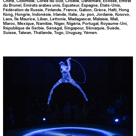
Chine, Colombie, Corée du Sud, Croatie, Danemark, Ecosse, Emirat
du Bruneï, Emirats arabes unis, Equateur, Espagne, Etats-Unis,
Fédération de Russie, Finlande, France, Gabon, Grèce, Haïti, Hong
Kong, Hongrie, Indonésie, Irlande, Italie, Ja- pon, Jordanie, Kosovo,
Laos, Île Maurice, Liban, Lettonie, Madagascar, Malaisie, Mali,
Maroc, Mexique, Namibie, Niger, Nigéria, Portugal, Royaume-Uni,
République de Serbie, Sénégal, Singapour, Slovaquie, Suède,
Suisse, Taïwan, Thaïlande, Togo, Uruguay, Yémen.