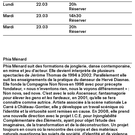
Lundi
22.03
20h
Réserver
Mardi
23.03
14h30
Réserver
Mardi
23.03
20h
Réserver
Phia Ménard
Phia Ménard suit des formations de jonglerie, danse contemporaine,
en mime et jeu d’acteur. Elle devient interprète de plusieurs
spectacles de Jérôme Thomas de 1994 à 2002. Parallèlement elle
suit les enseignements de la pratique du danseur de Hervé Diasnas.
Elle fonde la Compagnie Non Nova en 1998 avec pour précepte
fondateur, « nous n’inventons rien, nous le voyons différemment » :
Non nova, sed nove. C’est avec le solo
Ascenseur, fantasmagorie
pour élever les gens et les fardeaux
, en 2001, qu’elle se fera
connaître comme autrice. Artiste associée à la scène nationale Le
Carré à Château-Gontier, elle y développe un travail scénique où
l’identité et la virtuosité sont remises en cause. En 2008, elle prend
une nouvelle direction avec le projet I.C.E. pour
Injonglabilité
Complémentaire des Eléments
, ayant pour objet l’étude des
imaginaires, de la transformation et de la déconstruction. Un projet
toujours en cours où la rencontre des corps et des matériaux
naturels questionne les sujets de société, d’identité et de violence.