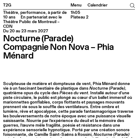
Facebook
Instagram
Tiktok
Linkedin
T2G
Menu
Calendrier
Théâtre, performance, à partir de
1h05
10 ans
En partenariat avec le
Plateau 2
Théâtre Public de Montreuil –
CDN
Du 20 au 23 mars 2027
Nocturne (Parade)
Compagnie Non Nova – Phia
Ménard
Sculpteuse de matière et dompteuse de vent, Phia Ménard donne
vie à un fascinant bestiaire de plastique dans
Nocturne (Parade)
,
quatrième opus du cycle des
Pièces du vent
. Installé autour d’une
piste circulaire, le public est plongé au cœur d’un ballet immersif où
marionnettes gonflables, corps flottants et paysages mouvants
prennent vie sous le souffle des ventilateurs. Entre ombre et
lumière, rêve et apocalypse, cette parade fantasmagorique traverse
les bouleversements de notre époque avec une puissance visuelle
saisissante. Nourrie par l’expérience du deuil et la mémoire des
guerres, l’œuvre mêle fragilité, poésie et résistance dans une
expérience sensorielle hypnotique. Porté par une création sonore
foisonnante, de Camille Saint-Saëns à Rossini,
Nocturne (Parade)