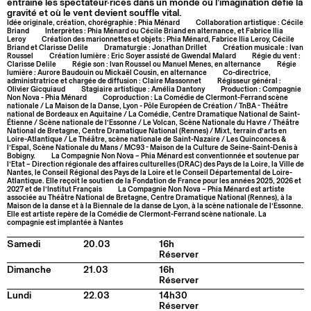
entraîne les spectateur·rices dans un monde où l’imagination défie la
gravité et où le vent devient souffle vital.
Idée originale, création, chorégraphie : Phia Ménard
Collaboration artistique : Cécile
Briand
Interprètes : Phia Ménard ou Cécile Briand en alternance, et Fabrice Ilia
Leroy
Création des marionnettes et objets : Phia Ménard, Fabrice Ilia Leroy, Cécile
Briand et Clarisse Delile
Dramaturgie : Jonathan Drillet
Création musicale : Ivan
Roussel
Création lumière : Eric Soyer assisté de Gwendal Malard
Régie du vent :
Clarisse Delile
Régie son : Ivan Roussel ou Manuel Menes, en alternance
Régie
lumière : Aurore Baudouin ou Mickaël Cousin, en alternance
Co-directrice,
administratrice et chargée de diffusion : Claire Massonnet
Régisseur général :
Olivier Gicquiaud
Stagiaire artistique : Amélia Dantony
Production : Compagnie
Non Nova - Phia Ménard
Coproduction : La Comédie de Clermont-Ferrand scène
nationale / La Maison de la Danse, Lyon - Pôle Européen de Création / TnBA - Théâtre
national de Bordeaux en Aquitaine / La Comédie, Centre Dramatique National de Saint-
Étienne / Scène nationale de l’Essonne / Le Volcan, Scène Nationale du Havre / Théâtre
National de Bretagne, Centre Dramatique National (Rennes) / Mixt, terrain d’arts en
Loire-Atlantique / Le Théâtre, scène nationale de Saint-Nazaire / Les Quinconces &
l’Espal, Scène Nationale du Mans / MC93 - Maison de la Culture de Seine-Saint-Denis à
Bobigny.
La Compagnie Non Nova – Phia Ménard est conventionnée et soutenue par
l’Etat – Direction régionale des affaires culturelles (DRAC) des Pays de la Loire, la Ville de
Nantes, le Conseil Régional des Pays de la Loire et le Conseil Départemental de Loire-
Atlantique. Elle reçoit le soutien de la Fondation de France pour les années 2025, 2026 et
2027 et de l’Institut Français
La Compagnie Non Nova – Phia Ménard est artiste
associée au Théâtre National de Bretagne, Centre Dramatique National (Rennes), à la
Maison de la danse et à la Biennale de la danse de Lyon, à la scène nationale de l’Essonne.
Elle est artiste repère de la Comédie de Clermont-Ferrand scène nationale. La
compagnie est implantée à Nantes
Samedi
20.03
16h
Réserver
Dimanche
21.03
16h
Réserver
Lundi
22.03
14h30
Réserver