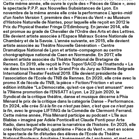
Cette même année, elle ouvre le cycle des « Pièces de Glace », avec
le spectacle P.P.P. aux Nouvelles Subsistances de Lyon. En
novembre de la même année elle crée la performance
L’après-midi
d’un foehn Version 1
, première des « Pièces du Vent » au Muséum
d’Histoire Naturelle de Nantes, pour laquelle elle reçoit en 2012 le
Prix du Physical theater Fringe D’Édimbourg. En janvier 2014, elle
est promue au grade de Chevalier de l’Ordre des Arts et des Lettres.
Elle devient artiste associée à l’Espace Malraux Scène Nationale de
Chambéry et de la Savoie. L’année suivante, en 2015, elle devient
artiste associée au Théâtre Nouvelle Génération – Centre
Dramatique National de Lyon et artiste-compagnon au centre
chorégraphique national de Caen en Normandie. En 2017, elle
devient artiste associée du Théâtre National de Bretagne de
Rennes. En 2019, elle reçoit le Prix Topor/SACD de l’Inattendu « La
vie dans tous les sens » et le Grand Prix du Jury au 53ième Belgrade
International Theater Festival 2019. Elle devient présidente de
l’association de l’Ecole du TNB de Rennes. En 2020, elle crée avec la
promo X de l’école du TNB, la pièce « Fiction/Friction » et une
édition intitulée “La Démocratie, qu’est-ce que c’est amusant” avec
la 79ième promotion de l’ENSATT à Lyon. Le 22 juin 2020, le
Syndicat de la critique théâtre, danse et musique décerne à Phia
Ménard le prix de la critique dans la catégorie Danse – Performance.
En 2024, elle crée
Si à la fin ce n’est pas bien, c’est que ce n’est pas
la fin
, avec le groupe LIFTING de la Comédie de Clermont-Ferrand.
Cette même année, Phia Ménard participe au podcast « L’Île aux
Blablas » imaginé par Adèle Ponticelli et Claude Ponti pour Arte
Radio, dans lequel elle incarne la narratrice de l’histoire. En 2025, elle
crée
Nocturne (Parade)
, quatrième « Pièce du Vent », met en scène
le spectacle de fin d’études des élèves de l’Ecole du Théâtre
National Bordeaux Aquitaine
L’événement de Laschamp,
et met en