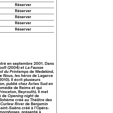
Réserver
Réserver
Réserver
Réserver
Réserver
 entré en septembre 2001. Dans
oolf (2004) et
La Fausse
eil du Printemps
de Wedekind.
me
Nous, les héros
de Lagarce
2010). Il écrit plusieurs
on, publié chez Actes Sud en
 Comédie de Reims et qui
rinceton, Beyrouth). Il met
ré de
Opening night
de
e Bohème
créé au Théâtre des
,
Curlew River
de Benjamin
aint-Saëns créé à l’Opéra-
amorphoses
, présenté à