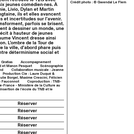
Crédit photo : © Gwendal Le Flem
six jeunes comédien·nes. À
ie, Livio, Dylan et Martin
gtaine, ils et elles avancent
s et incertitudes sur l’avenir.
ansforment, parfois se brisent.
sent à dessiner un monde, une
récit à hauteur de jeunes
laume Vincent dresse ainsi
on. L’ombre de la Tour de
la ville, d’abord phare puis
ntre déterminisme social et
e Gratias
Accompagnement
ud et Manon Pesquet
Scénographie
nd
Collaboration musicale : Jeanne
Production Cie : Laure Duqué &
ulie Borgel, Maxime Crescini, Félicien
te Fauconnot
Coproduction : TNB-
e-France - Ministère de la Culture au
insertion de l’école du TNB et le
Réserver
Réserver
Réserver
Réserver
Réserver