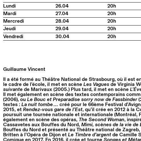
Lundi
26.04
20h
Mardi
27.04
20h
Mercredi
28.04
20h
Jeudi
29.04
20h
Vendredi
30.04
20h
Guillaume Vincent
Il a été formé au Théâtre National de Strasbourg, où il est
le cadre de l’école, il met en scène
Les Vagues
de Virginia W
suivante
de Marivaux (2005.) Plus tard, il met en scène
L’Év
Il met également en scène des textes contemporains com
(2006), ou
Le Bouc et Preparadise sorry now de Fassbinder
(
textes :
La nuit tombe…
créé pour le 66ème Festival d’Avign
2015, et
Rendez-vous gare de l’Est
, qu’il crée en 2012 à la
poursuit une tournée nationale et internationale (Montréal, P
également en scène des opéras,
The Second Woman
, inspi
Cassavetes aux Bouffes du Nord,
Mimi, scènes de la vie d
Bouffes du Nord et présenté au Théâtre national de Zagreb
Britten à l’Opéra de Dijon et
Le Timbre d’argent
de Camille S
Comique en 2017. En 2016, il crée et tourne
Songes et Mét