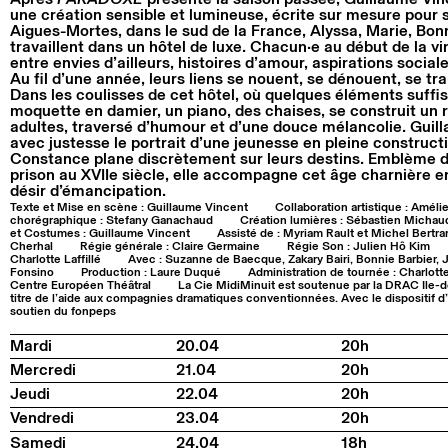
une création sensible et lumineuse, écrite sur mesure pour 
Aigues-Mortes, dans le sud de la France, Alyssa, Marie, Bonn
travaillent dans un hôtel de luxe. Chacun·e au début de la vin
entre envies d’ailleurs, histoires d’amour, aspirations sociale
Au fil d’une année, leurs liens se nouent, se dénouent, se tr
Dans les coulisses de cet hôtel, où quelques éléments suffi
moquette en damier, un piano, des chaises, se construit un 
adultes, traversé d’humour et d’une douce mélancolie. Guil
avec justesse le portrait d’une jeunesse en pleine constructi
Constance plane discrètement sur leurs destins. Emblème de 
prison au XVIIe siècle, elle accompagne cet âge charnière e
désir d’émancipation.
Texte et Mise en scène : Guillaume Vincent
Collaboration artistique : Améli
chorégraphique : Stefany Ganachaud
Création lumières : Sébastien Micha
et Costumes : Guillaume Vincent
Assisté de : Myriam Rault et Michel Bertra
Cherhal
Régie générale : Claire Germaine
Régie Son : Julien Hô Kim
Charlotte Laffillé
Avec : Suzanne de Baecque, Zakary Bairi, Bonnie Barbier, J
Fonsino
Production : Laure Duqué
Administration de tournée : Charlot
Centre Européen Théâtral
La Cie MidiMinuit est soutenue par la DRAC Ile-d
titre de l’aide aux compagnies dramatiques conventionnées. Avec le dispositif d’
soutien du fonpeps
Mardi
20.04
20h
Mercredi
21.04
20h
Jeudi
22.04
20h
Vendredi
23.04
20h
Samedi
24.04
18h