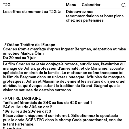
Facebook
Instagram
Tiktok
Linkedin
T2G
Menu
Calendrier
Les offres du moment au T2G ↘
Découvrez nos
recommandations et bons plans
chez nos partenaires
📍Odéon Théâtre de l’Europe
Scenes from a marriage
d’après Ingmar Bergman, adaptation et mise
en scène Markus Öhrn
Du 20 mai au 7 juin
Le film
Scènes de la vie conjugale
retrace, sur dix ans, l’évolution du
mariage de Johan, professeur d’université, et de Marianne, avocate
spécialisée en droit de la famille. Le metteur en scène transpose ici
le film de Bergman dans un univers ubuesque. Affublés de masques
grotesques, Johan et Marianne deviennent les avatars d’un jeu cruel
et ridicule, qui évoque autant la tradition du Grand-Guignol que la
violence saturée de certains cartoons.
📣 OFFRE TARIFAIRE
Tarifs préférentiels de 34€ au lieu de 42€ en cat 1
24€ au lieu de 30€ en cat 2
16€ au lieu de 20€ en cat 3
Réservation uniquement sur internet. Sélectionnez le spectacle
puis le code SCENT2G dans le champ Code promotionnel, ensuite
le tarif Partenaire.
En savoir plus