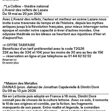
📍La Colline – théâtre national
L’Avenir des reflets
de Lazare
Du 19 mai au 20 juin 2026
Avec
L’Avenir des reflets
, l’auteur et metteur en scène Lazare nous
invite à une traversée du temps et de l’histoire, depuis les mythes
antiques jusqu’à la Révolution française, pour mieux interroger notre
époque et sonder notre capacité à rêver d’autres mondes. Une
odyssée théâtrale où les idéaux se heurtent aux injustices d’hier et
d’aujourd’hui.
📣 OFFRE TARIFAIRE
Bénéficiez d’un tarif préférentiel avec le code T2G26
22€ au lieu de 33€ et 10€ pour les moins de 30 ans au lieu de 15€
— réservation en ligne et par téléphone au 01 44 62 52 52
Réserver ici
En savoir plus
📍Maison des Metallos
DAINAS (pron. daïnas)
de Jonathan Capdevielle & Dimitri Doré
Du 09 au 13 juin 2026
Né en Lettonie puis adopté en France à 18 mois, Dimitri Doré
connaît peu de choses de la culture lettone. Avec ce solo, il remonte
le fil de ses origines et comble, par la fiction, les fragments
manquants de son passé. Entre réalité et légende, le comédien