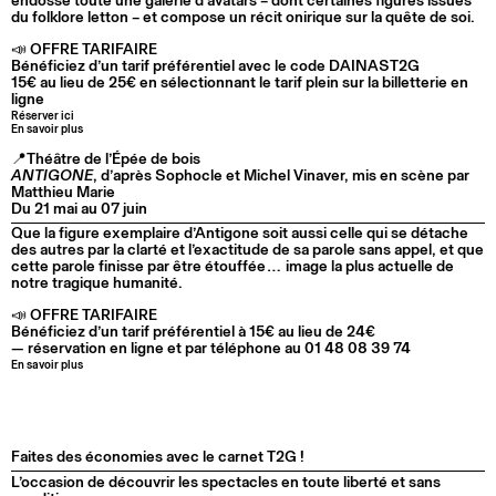
endosse toute une galerie d’avatars – dont certaines figures issues
du folklore letton – et compose un récit onirique sur la quête de soi.
📣 OFFRE TARIFAIRE
Bénéficiez d’un tarif préférentiel avec le code DAINAST2G
15€ au lieu de 25€ en sélectionnant le tarif plein sur la billetterie en
ligne
Réserver ici
En savoir plus
📍Théâtre de l’Épée de bois
ANTIGONE
, d’après Sophocle et Michel Vinaver, mis en scène par
Matthieu Marie
Du 21 mai au 07 juin
Que la figure exemplaire d’Antigone soit aussi celle qui se détache
des autres par la clarté et l’exactitude de sa parole sans appel, et que
cette parole finisse par être étouffée… image la plus actuelle de
notre tragique humanité.
📣 OFFRE TARIFAIRE
Bénéficiez d’un tarif préférentiel à 15€ au lieu de 24€
— réservation en ligne et par téléphone au 01 48 08 39 74
En savoir plus
Faites des économies avec le carnet T2G !
L’occasion de découvrir les spectacles en toute liberté et sans