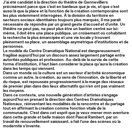
J’ai été candidat à la direction du théâtre de Gennevilliers
précisément parce que c’est en banlieue que je vis, et que c’est
aussi là que la place et la fonction de la création contemporaine sont
les plus violemment interrogées. À la division du territoire en
secteurs sociaux-identitaires toujours plus marqués, Il me paraît
nécessaire de répondre par un grand geste d’accueil et d’unité. Un
théâtre ne peut pas, ne peut plus être un bastion centré sur lui-
même, il doit être une place publique, un croisement où cohabitent
la recherche la plus émancipée et une vie locale y trouvant
pleinement sa place, un assemblage asymétrique d’institutions et de
personnes.
Le modèle du Centre Dramatique National est dangereusement
fragilisé aujourd’hui par un discours assez largement partagé entre
autorités publiques et profession. Au-delà de la survie de cette
forme d’institution, il faut bien considérer la place qu’aura la création
dans les temps qui viennent.
Dans un monde où la culture est un secteur d’activité économique
comme un autre, la création, au sens de l’innovation, de la liberté et
du risque, est repoussée progressivement à la marge des réseaux
de premier plan dans des lieux alternatifs qui n’en ont pas vraiment
les moyens.
Dans ce contexte, une nouvelle génération d’artistes s’engage
aujourd’hui en prenant la direction des Centres Dramatiques
Nationaux, réinventant les modalités de la rencontre et du partage
tout en affirmant la création comme fonction vitale de la
communauté. C’est dans cet esprit que je veux mener mon aventure
dans cette grande et belle maison dont Pascal Rambert, par un
travail de renouvellement saisissant, a fait l’une des scènes où la
modernité s’invente.