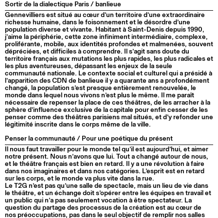
Sortir de la dialectique Paris / banlieue
Gennevilliers est situé au cœur d’un territoire d’une extraordinaire
richesse humaine, dans le foisonnement et le désordre d’une
population diverse et vivante. Habitant à Saint-Denis depuis 1990,
j’aime la périphérie, cette zone infiniment intermédiaire, complexe,
proliférante, mobile, aux identités profondes et malmenées, souvent
dépréciées, et difficiles à comprendre. Il s’agit sans doute du
territoire français aux mutations les plus rapides, les plus radicales et
les plus aventureuses, dépassant les enjeux de la seule
communauté nationale. Le contexte social et culturel qui a présidé à
l’apparition des CDN de banlieue il y a quarante ans a profondément
changé, la population s’est presque entièrement renouvelée, le
monde dans lequel nous vivons n’est plus le même. Il me paraît
nécessaire de repenser la place de ces théâtres, de les arracher à la
sphère d’influence exclusive de la capitale pour enfin cesser de les
penser comme des théâtres parisiens mal situés, et d’y refonder une
légitimité inscrite dans le corps même de la ville.
Penser la communauté / Pour une poétique du présent
Il nous faut travailler pour le monde tel qu’il est aujourd’hui, et aimer
notre présent. Nous n’avons que lui. Tout a changé autour de nous,
et le théâtre français est bien en retard. Il y a une révolution à faire
dans nos imaginaires et dans nos catégories. L’esprit est en retard
sur les corps, et le monde va plus vite dans la rue.
Le T2G n’est pas qu’une salle de spectacle, mais un lieu de vie dans
le théâtre, et un échange doit s’opérer entre les équipes en travail et
un public qui n’a pas seulement vocation à être spectateur. La
question du partage des processus de la création est au cœur de
nos préoccupations, pas dans le seul objectif de remplir nos salles