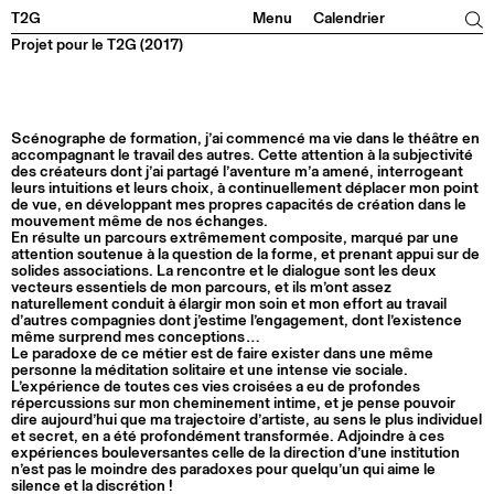
Facebook
Instagram
Tiktok
Linkedin
T2G
Menu
Calendrier
Projet pour le T2G (2017)
Scénographe de formation, j’ai commencé ma vie dans le théâtre en
accompagnant le travail des autres. Cette attention à la subjectivité
des créateurs dont j’ai partagé l’aventure m’a amené, interrogeant
leurs intuitions et leurs choix, à continuellement déplacer mon point
de vue, en développant mes propres capacités de création dans le
mouvement même de nos échanges.
En résulte un parcours extrêmement composite, marqué par une
attention soutenue à la question de la forme, et prenant appui sur de
solides associations. La rencontre et le dialogue sont les deux
vecteurs essentiels de mon parcours, et ils m’ont assez
naturellement conduit à élargir mon soin et mon effort au travail
d’autres compagnies dont j’estime l’engagement, dont l’existence
même surprend mes conceptions…
Le paradoxe de ce métier est de faire exister dans une même
personne la méditation solitaire et une intense vie sociale.
L’expérience de toutes ces vies croisées a eu de profondes
répercussions sur mon cheminement intime, et je pense pouvoir
dire aujourd’hui que ma trajectoire d’artiste, au sens le plus individuel
et secret, en a été profondément transformée. Adjoindre à ces
expériences bouleversantes celle de la direction d’une institution
n’est pas le moindre des paradoxes pour quelqu’un qui aime le
silence et la discrétion !