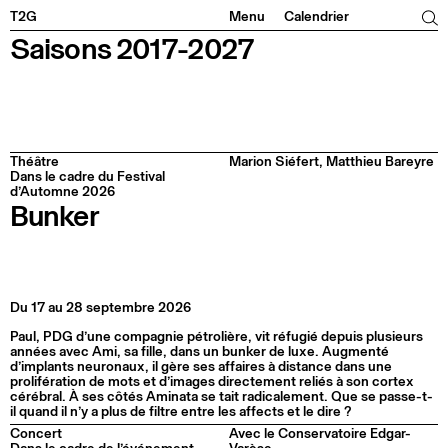
Facebook
Instagram
Tiktok
Linkedin
T2G
Menu
Calendrier
Saisons 2017-2027
Théâtre
Marion Siéfert, Matthieu Bareyre
Dans le cadre du Festival
d’Automne 2026
Bunker
Du 17 au 28 septembre 2026
Paul, PDG d’une compagnie pétrolière, vit réfugié depuis plusieurs
années avec Ami, sa fille, dans un bunker de luxe. Augmenté
d’implants neuronaux, il gère ses affaires à distance dans une
prolifération de mots et d’images directement reliés à son cortex
cérébral. À ses côtés Aminata se tait radicalement. Que se passe-t-
il quand il n’y a plus de filtre entre les affects et le dire ?
Concert
Avec le Conservatoire Edgar-