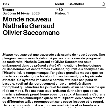
Facebook
Instagram
Tiktok
Linkedin
T2G
Menu
Calendrier
Théâtre
1h30
Du 05 au 14 février 2026
Plateau 1
Monde nouveau
Nathalie Garraud
Olivier Saccomano
Monde nouveau
est une traversée saisissante de notre époque. Une
plongée dans un monde déformé par les promesses de progrès et
de modernité. Nathalie Garraud et Olivier Saccomano nous
embarquent dans ce présent saturé d’innovations technologiques,
où des hommes et des femmes évoluent, figurant·e·s anonymes de
l’Histoire. Ici, le temps manque, l’angoisse grandit à mesure que les
machines calculent, que les algorithmes tournent, que la précarité
s’installe. Ce système implacable semble atteindre son point de
bascule, vacillant dangereusement entre un néolibéralisme
triomphant qui structure les jours et les nuits, et un néofascisme qui
rôde en miroir. Et c’est avec tout l’artisanat du théâtre que cette
machine infernale prend forme sous nos yeux. À la manière d’écrans
ou de fenêtres numériques qui se démultiplient, des cadres mobiles
de différentes tailles recomposent sans cesse l’espace et le regard.
Dans ce flux continu, Alice K. ouvre une brèche et se heurte aux