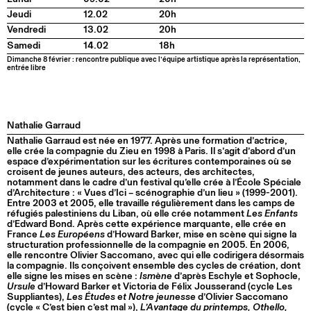
Jeudi
12.02
20h
Vendredi
13.02
20h
Samedi
14.02
18h
Dimanche 8 février : rencontre publique avec l’équipe artistique après la représentation,
entrée libre
Nathalie Garraud
Nathalie Garraud est née en 1977. Après une formation d’actrice,
elle crée la compagnie du Zieu en 1998 à Paris. Il s’agit d’abord d’un
espace d’expérimentation sur les écritures contemporaines où se
croisent de jeunes auteurs, des acteurs, des architectes,
notamment dans le cadre d’un festival qu’elle crée à l’École Spéciale
d’Architecture : « Vues d’Ici – scénographie d’un lieu » (1999-2001).
Entre 2003 et 2005, elle travaille régulièrement dans les camps de
réfugiés palestiniens du Liban, où elle crée notamment
Les Enfants
d’Edward Bond. Après cette expérience marquante, elle crée en
France
Les Européens
d’Howard Barker, mise en scène qui signe la
structuration professionnelle de la compagnie en 2005. En 2006,
elle rencontre Olivier Saccomano, avec qui elle codirigera désormais
la compagnie. Ils conçoivent ensemble des cycles de création, dont
elle signe les mises en scène :
Ismène
d’après Eschyle et Sophocle,
Ursule
d’Howard Barker et Victoria de Félix Jousserand (cycle Les
Suppliantes),
Les Études et Notre jeunesse
d’Olivier Saccomano
(cycle « C’est bien c’est mal »),
L’Avantage du printemps, Othello,