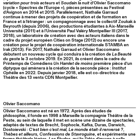
variation pour trois acteurs
et
Soudain la nuit
d’Olivier Saccomano
(cycle « Spectres de l’Europe »), pièces présentées au Festival
d’Avignon en 2014 et 2015. Parallèlement, Nathalie Garraud
continue à mener des projets de coopération et de formation en
France et à l’étranger : un compagnonnage avec le collectif Zoukak à
Beyrouth (depuis 2006), des productions étudiantes à Aix-Marseille
Université (2011) et à l’Université Paul Valéry Montpellier III (2017,
2018), un laboratoire de création avec des acteurs italiens dans le
cadre du projet européen Cities on Stage (2012) ou encore une
création pour le projet de coopération internationale STAMBA en
Irak (2013). Fin 2017, Nathalie Garraud et Olivier Saccomano
débutent un nouveau cycle qui conduira à la création de
La Beauté
du geste
le 3 octobre 2019. En 2021, ils créent dans le cadre du
Printemps de Comédiens
Un Hamlet de moins
première pièce d’un
diptyque qui amènera à la création de la seconde pièce :
Institut
Ophélie
en 2022. Depuis janvier 2018, elle est co-directrice du
Théâtre des 13 vents CDN Montpellier.
Olivier Saccomano
Olivier Saccomano est né en 1972. Après des études de
philosophie, il fonde en 1998 à Marseille la compagnie Théâtre de la
Peste, au sein de laquelle il met en scène une dizaine de spectacles,
adaptés de textes de Brecht, Sophocle, Kafka, Duras, Darwich,
Dostoievski :
C’est bien c’est mal, Le monde était-il renversé ?
,
Thèbes et ailleurs, Confessions de Stavroguine
, et expérimente une
forme théâtrale légère,
Les Études
, qui lie l’idée d’œuvre à celle