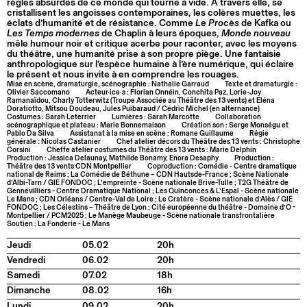
règles absurdes de ce monde qui tourne à vide. À travers elle, se
cristallisent les angoisses contemporaines, les colères muettes, les
éclats d’humanité et de résistance. Comme
Le Procès
de Kafka ou
Les Temps modernes
de Chaplin à leurs époques,
Monde nouveau
mêle humour noir et critique acerbe pour raconter, avec les moyens
du théâtre, une humanité prise à son propre piège. Une fantaisie
anthropologique sur l’espèce humaine à l’ère numérique, qui éclaire
le présent et nous invite à en comprendre les rouages.
Mise en scène, dramaturgie, scénographie : Nathalie Garraud
Texte et dramaturgie :
Olivier Saccomano
Acteur·ice·s : Florian Onnéin, Conchita Paz, Lorie-Joy
Ramanaïdou, Charly Totterwitz (Troupe Associée au Théâtre des 13 vents) et Eléna
Doratiotto, Mitsou Doudeau, Jules Puibaraud / Cédric Michel (en alternance)
Costumes : Sarah Leterrier
Lumières : Sarah Marcotte
Collaboration
scénographique et plateau : Marie Bonnemaison
Création son : Serge Monségu et
Pablo Da Silva
Assistanat à la mise en scène : Romane Guillaume
Régie
générale : Nicolas Castanier
Chef atelier décors du Théâtre des 13 vents : Christophe
Corsini
Cheffe atelier costumes du Théâtre des 13 vents : Marie Delphin
Production : Jessica Delaunay, Mathilde Bonamy, Enora Desaphy
Production :
Théâtre des 13 vents CDN Montpellier
Coproduction : Comédie - Centre dramatique
national de Reims ; La Comédie de Béthune – CDN Hautsde-France ; Scène Nationale
d’Albi-Tarn / GIE FONDOC ; L’empreinte - Scène nationale Brive-Tulle ; T2G Théâtre de
Gennevilliers - Centre Dramatique National ; Les Quinconces & L’Espal - Scène nationale
Le Mans ; CDN Orléans / Centre-Val de Loire ; Le Cratère - Scène nationale d’Alès / GIE
FONDOC ; Les Célestins – Théâtre de Lyon ; Cité européenne du théâtre - Domaine d’O -
Montpellier / PCM2025 ; Le Manège Maubeuge - Scène nationale transfrontalière
Soutien : La Fonderie - Le Mans
Jeudi
05.02
20h
Vendredi
06.02
20h
Samedi
07.02
18h
Dimanche
08.02
16h
Lundi
09.02
20h