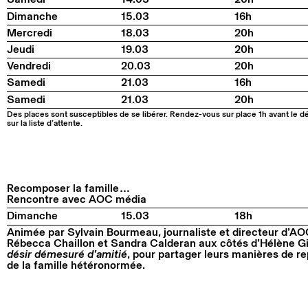
Dimanche
15.03
16h
Mercredi
18.03
20h
Jeudi
19.03
20h
Vendredi
20.03
20h
Samedi
21.03
16h
Samedi
21.03
20h
Des places sont susceptibles de se libérer. Rendez-vous sur place 1h avant le d
sur la liste d’attente.
Recomposer la famille…
Rencontre avec AOC média
Dimanche
15.03
18h
Animée par Sylvain Bourmeau, journaliste et directeur d’AO
Rébecca Chaillon et Sandra Calderan aux côtés d’Hélène Gi
désir démesuré d’amitié
, pour partager leurs manières de re
de la famille hétéronormée.