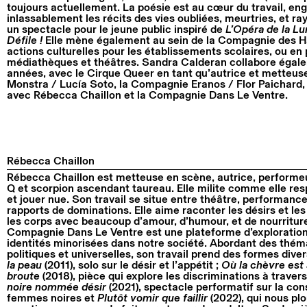
toujours actuellement. La poésie est au cœur du travail, enga
inlassablement les récits des vies oubliées, meurtries, et ra
un spectacle pour le jeune public inspiré de
L’Opéra de la L
Défile !
Elle mène également au sein de la Compagnie des H
actions culturelles pour les établissements scolaires, ou en
médiathèques et théâtres. Sandra Calderan collabore égale
années, avec le Cirque Queer en tant qu’autrice et metteu
Monstra / Lucía Soto, la Compagnie Eranos / Flor Paichard,
avec Rébecca Chaillon et la Compagnie Dans Le Ventre.
Rébecca Chaillon
Rébecca Chaillon est metteuse en scène, autrice, performe
Q et scorpion ascendant taureau. Elle milite comme elle resp
et jouer nue. Son travail se situe entre théâtre, performance
rapports de dominations. Elle aime raconter les désirs et les
les corps avec beaucoup d’amour, d’humour, et de nourritur
Compagnie Dans Le Ventre est une plateforme d’exploration 
identités minorisées dans notre société. Abordant des thémat
politiques et universelles, son travail prend des formes di
la peau
(2011), solo sur le désir et l’appétit ;
Où la chèvre est a
broute
(2018), pièce qui explore les discriminations à travers
noire nommée désir
(2021), spectacle performatif sur la con
femmes noires et
Plutôt vomir que faillir
(2022), qui nous pl