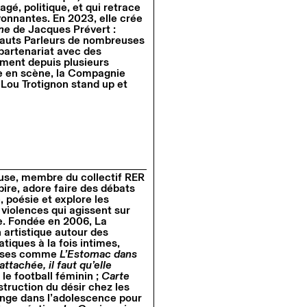
gé, politique, et qui retrace
yonnantes. En 2023, elle crée
une
de Jacques Prévert :
auts Parleurs de nombreuses
 partenariat avec des
ment depuis plusieurs
se en scène, la Compagnie
 Lou Trotignon stand up et
use, membre du collectif RER
ire, adore faire des débats
, poésie et explore les
 violences qui agissent sur
e. Fondée en 2006, La
artistique autour des
iques à la fois intimes,
verses comme
L’Estomac dans
ttachée, il faut qu’elle
 le football féminin ;
Carte
struction du désir chez les
onge dans l’adolescence pour