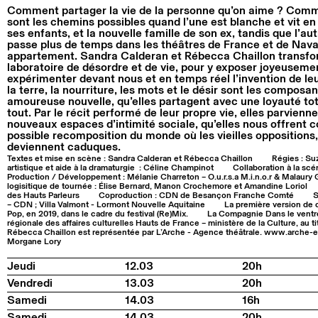
Comment partager la vie de la personne qu’on aime ? Commen
sont les chemins possibles quand l’une est blanche et vit 
ses enfants, et la nouvelle famille de son ex, tandis que l’aut
passe plus de temps dans les théâtres de France et de Nav
appartement. Sandra Calderan et Rébecca Chaillon transfor
laboratoire de désordre et de vie, pour y exposer joyeusemen
expérimenter devant nous et en temps réel l’invention de le
la terre, la nourriture, les mots et le désir sont les composa
amoureuse nouvelle, qu’elles partagent avec une loyauté to
tout. Par le récit performé de leur propre vie, elles parvienn
nouveaux espaces d’intimité sociale, qu’elles nous offrent
possible recomposition du monde où les vieilles oppositions, 
deviennent caduques.
Textes et mise en scène : Sandra Calderan et Rébecca Chaillon
Régies : S
artistique et aide à la dramaturgie : Céline Champinot
Collaboration à la scé
Production / Développement : Mélanie Charreton – O.u.r.s.a M.i.n.o.r & Malaury
logisitique de tournée : Élise Bernard, Manon Crochemore et Amandine Loriol
des Hauts Parleurs
Coproduction : CDN de Besançon Franche Comté
S
– CDN ; Villa Valmont - Lormont Nouvelle Aquitaine
La première version de 
Pop, en 2019, dans le cadre du festival (Re)Mix.
La Compagnie Dans le ventr
régionale des affaires culturelles Hauts de France – ministère de la Culture, au 
Rébecca Chaillon est représentée par L’Arche - Agence théâtrale. www.arche-
Morgane Lory
Jeudi
12.03
20h
Vendredi
13.03
20h
Samedi
14.03
16h
Samedi
14.03
20h