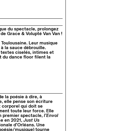
que du spectacle, prolongez
 de Grace & Volupté Van Van !
Y Toulousaine. Leur musique
à la sauce débrouille.
textes ciselés, intimes et
 du dance floor filent la
 la poésie à dire, à
, elle pense son écriture
orporel qui doit se
ent toute leur force. Elle
n premier spectacle,
l’Envol
me en 2021,
Just Us
ionale d’Orléans. Une
poésie/musique) tourne