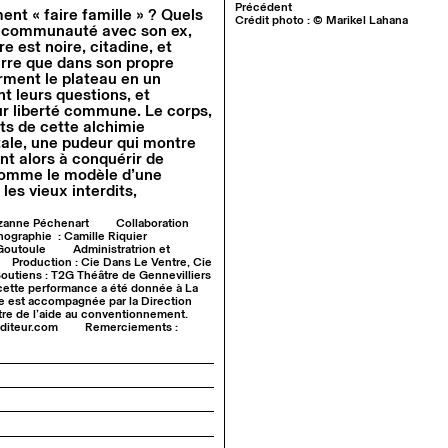
Précédent
t « faire famille » ? Quels
Crédit photo : © Marikel Lahana
en communauté avec son ex,
re est noire, citadine, et
arre que dans son propre
ment le plateau en un
t leurs questions, et
ur liberté commune. Le corps,
nts de cette alchimie
tale, une pudeur qui montre
ent alors à conquérir de
 comme le modèle d’une
les vieux interdits,
uzanne Péchenart
Collaboration
nographie : Camille Riquier
 Goutoule
Administratrion et
Production : Cie Dans Le Ventre, Cie
outiens : T2G Théâtre de Gennevilliers
cette performance a été donnée à La
e est accompagnée par la Direction
titre de l’aide au conventionnement.
editeur.com
Remerciements :