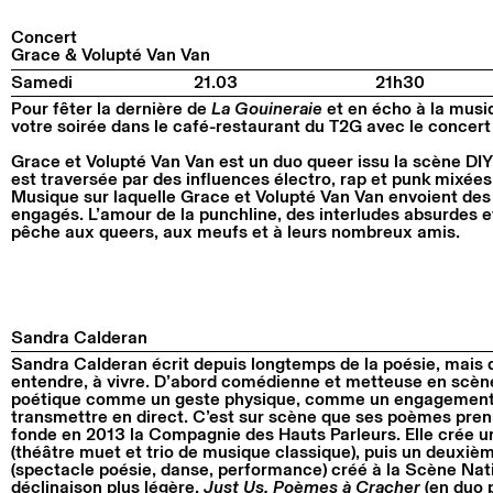
Concert
Grace & Volupté Van Van
Samedi
21.03
21h30
Pour fêter la dernière de
La Gouineraie
et en écho à la musi
votre soirée dans le café-restaurant du T2G avec le concert
Grace et Volupté Van Van est un duo queer issu la scène DI
est traversée par des influences électro, rap et punk mixées 
Musique sur laquelle Grace et Volupté Van Van envoient des 
engagés. L’amour de la punchline, des interludes absurdes et
pêche aux queers, aux meufs et à leurs nombreux amis.
Sandra Calderan
Sandra Calderan écrit depuis longtemps de la poésie, mais de
entendre, à vivre. D’abord comédienne et metteuse en scène
poétique comme un geste physique, comme un engagement c
transmettre en direct. C’est sur scène que ses poèmes prenn
fonde en 2013 la Compagnie des Hauts Parleurs. Elle crée u
(théâtre muet et trio de musique classique), puis un deuxiè
(spectacle poésie, danse, performance) créé à la Scène Nat
déclinaison plus légère,
Just Us, Poèmes à Cracher
(en duo 