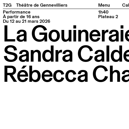
Facebook
Instagram
Tiktok
Linkedin
Pla
T2G
Théâtre de Gennevilliers
Menu
Cal
Performance
1h40
À partir de 16 ans
Plateau 2
Du 12 au 21 mars 2026
La Gouinerai
Sandra Cald
Rébecca Chai