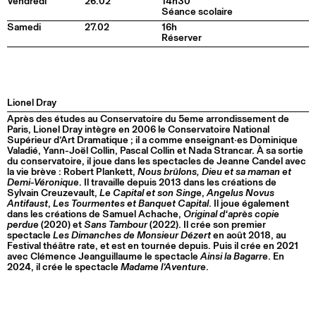
Vendredi
26.02
14h30
Séance scolaire
Samedi
27.02
16h
Réserver
Lionel Dray
Après des études au Conservatoire du 5eme arrondissement de
Paris, Lionel Dray intègre en 2006 le Conservatoire National
Supérieur d’Art Dramatique ; il a comme enseignant·es Dominique
Valadié, Yann-Joël Collin, Pascal Collin et Nada Strancar. À sa sortie
du conservatoire, il joue dans les spectacles de Jeanne Candel avec
la vie brève : Robert Plankett,
Nous brûlons, Dieu et sa maman et
Demi-Véronique
. Il travaille depuis 2013 dans les créations de
Sylvain Creuzevault,
Le Capital et son Singe
,
Angelus Novus
Antifaust
,
Les Tourmentes et Banquet Capital
. Il joue également
dans les créations de Samuel Achache,
Original d‘après copie
perdue
(2020) et
Sans Tambour
(2022). Il crée son premier
spectacle
Les Dimanches de Monsieur Dézert
en août 2018, au
Festival théâtre rate, et est en tournée depuis. Puis il crée en 2021
avec Clémence Jeanguillaume le spectacle
Ainsi la Bagarre
. En
2024, il crée le spectacle
Madame l’Aventure
.