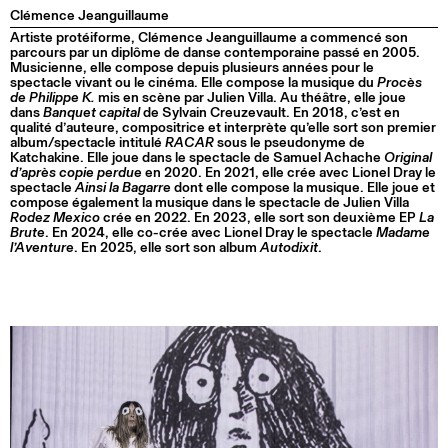
Clémence Jeanguillaume
Artiste protéiforme, Clémence Jeanguillaume a commencé son
parcours par un diplôme de danse contemporaine passé en 2005.
Musicienne, elle compose depuis plusieurs années pour le
spectacle vivant ou le cinéma. Elle compose la musique du
Procès
de Philippe K.
mis en scène par Julien Villa. Au théâtre, elle joue
dans
Banquet capital
de Sylvain Creuzevault. En 2018, c’est en
qualité d’auteure, compositrice et interprète qu’elle sort son premier
album/spectacle intitulé
RACAR
sous le pseudonyme de
Katchakine. Elle joue dans le spectacle de Samuel Achache
Original
d’après copie perdue
en 2020. En 2021, elle crée avec Lionel Dray le
spectacle
Ainsi la Bagarre
dont elle compose la musique. Elle joue et
compose également la musique dans le spectacle de Julien Villa
Rodez Mexico
crée en 2022. En 2023, elle sort son deuxième EP
La
Brute
. En 2024, elle co-crée avec Lionel Dray le spectacle
Madame
l’Aventure
. En 2025, elle sort son album
Autodixit
.