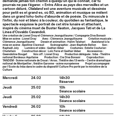
demande jamais ton chemin à quelqu’un qui le connaît, car tu
pourrais ne pas t’égarer. » Entre
Alice au pays des merveilles
et un
cartoon déluré,
Olalaland
est une aventure musicale et dessinée
pour petit·es et grand·es, où BD, animation et musique se mêlent
dans un grand tohu-bohu d’absurde et de poésie. Du minuscule à
l’infini, du noir et blanc à la couleur, du quotidien au fantastique, le
spectacle esquisse le portrait de cet être lunaire et attachant,
inspiré du cinéma muet de Buster Keaton, Jacques Tati et de La
Linea d’Osvaldo Cavandoli.
Une création de Lionel Dray et Clémence Jeanguillaume / Compagnie Diva Bonsoir
Mise en scène : Lionel Dray
Avec : Clémence Jeanguillaume
Création musicale :
Clémence Jeanguillaume
Dessin et animation : Halim Talahari
Assistanat à la
mise en scène : Apolline Clavreuil
Scénographie : Jean-Baptiste Bellon
Son :
Raphaël Joly
Lumière et vidéo : Gaëtan Veber
Costumes : Estelle Couturier-
Chatellain
Construction décor : Loïc Ferie et Gaëtan Veber
Accessoires :
Gwendoline Bouget
Voix off : Lionel Dray
Production déléguée : tnba - Théâtre
national Bordeaux Aquitaine
Production : Cie Diva Bonsoir
Coproduction :
TANDEM - Scène nationale de Douai / Arras ; Théâtre des 13 vents – Centre dramatique
national de Montpellier ; théâtre Garonne - scène européenne
Projet accompagné
par l’Ecole du tnba dans le cadre du dispositif Culture Pro porté par le ministère de la
Culture
Mercredi
24.02
14h30
Réserver
Jeudi
25.02
10h
Séance scolaire
Jeudi
25.02
14h30
Séance scolaire
Vendredi
26.02
10h
Séance scolaire