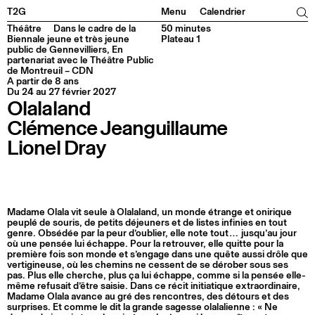
Facebook
Instagram
Tiktok
Linkedin
T2G
Menu
Calendrier
Théâtre
Dans le cadre de la
50 minutes
Biennale jeune et très jeune
Plateau 1
public de Gennevilliers, En
partenariat avec le Théâtre Public
de Montreuil – CDN
A partir de 8 ans
Du 24 au 27 février 2027
Olalaland
Clémence Jeanguillaume
Lionel Dray
Madame Olala vit seule à Olalaland, un monde étrange et onirique
peuplé de souris, de petits déjeuners et de listes infinies en tout
genre. Obsédée par la peur d’oublier, elle note tout… jusqu’au jour
où une pensée lui échappe. Pour la retrouver, elle quitte pour la
première fois son monde et s’engage dans une quête aussi drôle que
vertigineuse, où les chemins ne cessent de se dérober sous ses
pas. Plus elle cherche, plus ça lui échappe, comme si la pensée elle-
même refusait d’être saisie. Dans ce récit initiatique extraordinaire,
Madame Olala avance au gré des rencontres, des détours et des
surprises. Et comme le dit la grande sagesse olalalienne : « Ne