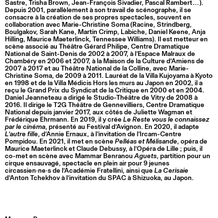
Sastre, Trisha Brown, Jean-François Sivadier, Pascal Rambert…).
Depuis 2001, parallèlement à son travail de scénographe, il se
consacre à la création de ses propres spectacles, souvent en
collaboration avec Marie-Christine Soma (Racine, Strindberg,
Boulgakov, Sarah Kane, Martin Crimp, Labiche, Daniel Keene, Anja
Hilling, Maurice Maeterlinck, Tennessee Williams). Il est metteur en
scène associé au Théâtre Gérard Philipe, Centre Dramatique
National de Saint-Denis de 2002 à 2007, à l’Espace Malraux de
Chambéry en 2006 et 2007, à la Maison de la Culture d’Amiens de
2007 à 2017 et au Théâtre National de la Colline, avec Marie-
Christine Soma, de 2009 à 2011. Lauréat de la Villa Kujoyama à Kyoto
en 1998 et de la Villa Médicis Hors les murs au Japon en 2002, il a
reçu le Grand Prix du Syndicat de la Critique en 2000 et en 2004.
Daniel Jeanneteau a dirigé le Studio-Théâtre de Vitry de 2008 à
2016. Il dirige le T2G Théâtre de Gennevilliers, Centre Dramatique
National depuis janvier 2017, aux côtés de Juliette Wagman et
Frédérique Ehrmann. En 2019, il y crée
Le Reste vous le connaissez
par le cinéma
, présenté au Festival d’Avignon. En 2020, il adapte
L’autre fille
, d’Annie Ernaux, à l’invitation de l’Ircam-Centre
Pompidou. En 2021, il met en scène
Pelléas et Mélisande
, opéra de
Maurice Maeterlinck et Claude Debussy, à l’Opéra de Lille ; puis, il
co-met en scène avec Mammar Benranou
Aguets
, partition pour un
cirque ensauvagé, spectacle en plein air pour 9 jeunes
circassien·ne·s de l’Académie Fratellini, ainsi que
La Cerisaie
d’Anton Tchekhov à l’invitation du SPAC à Shizuoka, au Japon.