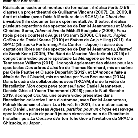
Mammar Benranou
Réalisateur, cadreur et monteur de formation, il réalise
Forêt D.88
d’après un projet théâtral de Guillaume Vincent (2007). En, 2009, il
écrit et réalise (avec l’aide à l’écriture de la SCAM)
Le Chant des
Invisibles
(film documentaire expérimental). Au théâtre, il réalise
plusieurs captations des spectacles de Daniel Jeanneteau et Marie-
Christine Soma,
Adam et Ève
de Mikhaïl Boulgakov (2006),
Feux
(trois pièces courtes) d’August Stramm (2008),
Ciseaux, Papier,
Cailloux
de Daniel Keene (2010) et
Bulbus
de Anja Hilling (2011). Au
SPAC (Shizuoka Performing Arts Center – Japon) il réalise des
captations libres sur des spectacles de Daniel Jeanneteau,
Blasted
de Sarah Kane (2009),
The Blind
de Maurice Maeterlinck (2015) et
conçoit une vidéo pour le spectacle
La Ménagerie de Verre
de
Tennessee Williams (2011). Il conçoit également des vidéos pour les
spectacles
Des arbres à abattre
de Thomas Bernhard, mis en scène
par Célie Pauthe et Claude Duparfait (2012), et
L’Annonce faite à
Marie
de Paul Claudel, mis en scène par Yves Beaunesne (2014).
Dans le cadre de collaborations avec l’IRCAM, il crée la vidéo de
l’installation
Mon corps parle tout seul
avec Daniel Jeanneteau,
Daniele Ghisi et Yoann Thommerel (2016) ; pour la Nuit Blanche
2019, il conçoit
Oculus
, une œuvre vidéo présentée dans
l’installation collective Lune d’automne, avec Daniel Jeanneteau,
Patrick Bouchain et Jean-Luc Hervé. En 2021, il co-met en scène
avec Daniel Jeanneteau
Aguets, partition pour un cirque ensauvagé
,
spectacle en plein air pour 9 jeunes circassien·ne·s de l’Académie
Fratellini, puis
La Cerisaie
d’Anton Tchekhov à l’invitation du SPAC à
Shizuoka, au Japon.