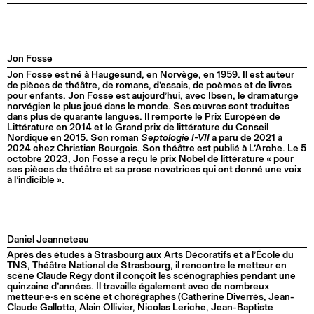
Jon Fosse
Jon Fosse est né à Haugesund, en Norvège, en 1959. Il est auteur
de pièces de théâtre, de romans, d’essais, de poèmes et de livres
pour enfants. Jon Fosse est aujourd’hui, avec Ibsen, le dramaturge
norvégien le plus joué dans le monde. Ses œuvres sont traduites
dans plus de quarante langues. Il remporte le Prix Européen de
Littérature en 2014 et le Grand prix de littérature du Conseil
Nordique en 2015. Son roman
Septologie I-VII
a paru de 2021 à
2024 chez Christian Bourgois. Son théâtre est publié à L’Arche. Le 5
octobre 2023, Jon Fosse a reçu le prix Nobel de littérature « pour
ses pièces de théâtre et sa prose novatrices qui ont donné une voix
à l’indicible ».
Daniel Jeanneteau
Après des études à Strasbourg aux Arts Décoratifs et à l’École du
TNS, Théâtre National de Strasbourg, il rencontre le metteur en
scène Claude Régy dont il conçoit les scénographies pendant une
quinzaine d’années. Il travaille également avec de nombreux
metteur·e·s en scène et chorégraphes (Catherine Diverrès, Jean-
Claude Gallotta, Alain Ollivier, Nicolas Leriche, Jean-Baptiste