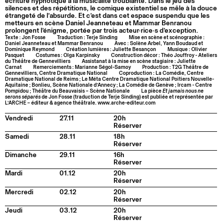
écriture hypnotique à la musicalité troublante. Dans le jeu des
silences et des répétitions, le comique existentiel se mêle à la douce
étrangeté de l’absurde. Et c’est dans cet espace suspendu que les
metteurs en scène Daniel Jeanneteau et Mammar Benranou
prolongent l’énigme, portée par trois acteur·rice·s d’exception.
Texte : Jon Fosse
Traduction : Terje Sinding
Mise en scène et scénographie :
Daniel Jeanneteau et Mammar Benranou
Avec : Solène Arbel, Yann Boudaud et
Dominique Reymond
Création lumières : Juliette Besançon
Musique : Olivier
Pasquet
Costumes : Olga Karpinsky
Construction décor : Théo Jouffroy - Ateliers
du Théâtre de Gennevilliers
Assistanat à la mise en scène stagiaire : Juliette
Carnat
Remerciements : Marianne Ségol-Samoy
Production : T2G Théâtre de
Gennevilliers, Centre Dramatique National
Coproduction : La Comédie, Centre
Dramatique National de Reims ; Le Méta Centre Dramatique National Poitiers Nouvelle-
Aquitaine ; Bonlieu, Scène Nationale d’Annecy ; La Comédie de Genève ; Ircam - Centre
Pompidou ; Théâtre du Beauvaisis – Scène Nationale
La pièce
Et jamais nous ne
serons séparés
de Jon Fosse (traduction de Terje Sinding) est publiée et représentée par
L’ARCHE – éditeur & agence théâtrale. www.arche-editeur.com
Vendredi
27.11
20h
Réserver
Samedi
28.11
18h
Réserver
Dimanche
29.11
16h
Réserver
Mardi
01.12
20h
Réserver
Mercredi
02.12
20h
Réserver
Jeudi
03.12
20h
Réserver