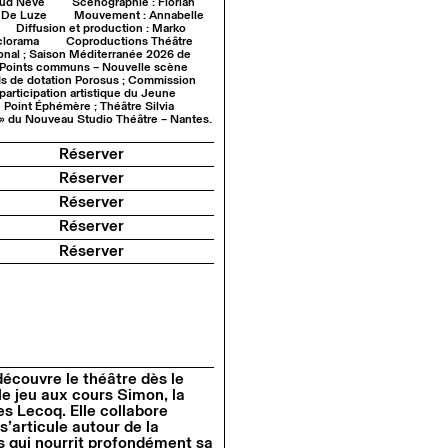
aud Neve
Scénographie : Florian
 De Luze
Mouvement : Annabelle
Diffusion et production : Marko
clorama
Coproductions Théâtre
ional ; Saison Méditerranée 2026 de
r ; Points communs – Nouvelle scène
s de dotation Porosus ; Commission
participation artistique du Jeune
 Point Éphémère ; Théâtre Silvia
s » du Nouveau Studio Théâtre – Nantes.
Réserver
Réserver
Réserver
Réserver
Réserver
découvre le théâtre dès le
 le jeu aux cours Simon, la
es Lecoq. Elle collabore
s’articule autour de la
s qui nourrit profondément sa