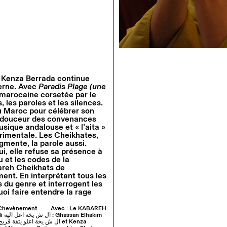
, Kenza Berrada continue
derne. Avec
Paradis Plage (une
e marocaine corsetée par le
 les paroles et les silences.
au Maroc pour célébrer son
te douceur des convenances
sique andalouse et « l’aita »
érimentale. Les Cheikhates,
gmente, la parole aussi.
hui, elle refuse sa présence à
u et les codes de la
areh Cheikhats de
ent. En interprétant tous les
s du genre et interrogent les
uoi faire entendre la rage
ël Chevènement
Avec : Le KABAREH