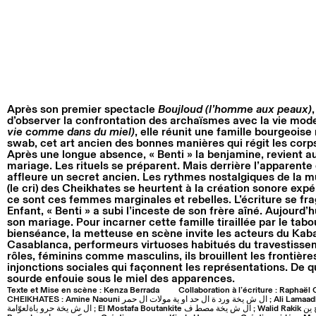
Après son premier spectacle
Boujloud (l’homme aux peaux)
d’observer la confrontation des archaïsmes avec la vie mo
vie comme dans du miel)
, elle réunit une famille bourgeois
swab, cet art ancien des bonnes manières qui régit les corps,
Après une longue absence, « Benti » la benjamine, revient 
mariage. Les rituels se préparent. Mais derrière l’apparen
affleure un secret ancien. Les rythmes nostalgiques de la mu
(le cri) des Cheikhates se heurtent à la création sonore exp
ce sont ces femmes marginales et rebelles. L’écriture se fra
Enfant, « Benti » a subi l’inceste de son frère aîné. Aujourd’
son mariage. Pour incarner cette famille tiraillée par le tabo
bienséance, la metteuse en scène invite les acteurs du Kab
Casablanca, performeurs virtuoses habitués du travestissem
rôles, féminins comme masculins, ils brouillent les frontière
injonctions sociales qui façonnent les représentations. De q
sourde enfouie sous le miel des apparences.
Texte et Mise en scène : Kenza Berrada
Collaboration à l’écriture : Rapha
CHEIKHATES : Amine Naouni ال ش یخة ورد ة ال حد او یة مولات ال حمر ; Ali Lamaadli ال ش یخة اعل الیة ; Ghassan Elhakim
ال ش یخة حرو یاةلعوّامة ; El Mostafa Boutankite ال ش یخة مصط ف ; Walid Rakik ال ش یخة اعلو یتقة ڤریج ین et Kenza