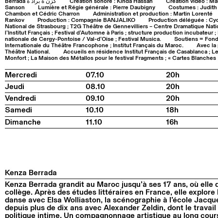
Berrada كزن ة براد ة
Création sonore : Kinda Hassan
Création vidéo : M
Sanson
Lumière et Régie générale : Pierre Daubigny
Costumes : Judith
Chambon et Cédric Charron
Administration et production : Martin Lorenté
Rankov
Production : Compagnie BANJALIKO
Production déléguée : Cy
National de Strasbourg ; T2G Théâtre de Gennevilliers – Centre Dramatique Nat
l’Institut Français ; Festival d’Automne à Paris ; structure production incubateu
nationale de Cergy-Pontoise / Val-d’Oise ; Festival Musica.
Soutiens = Fond
Internationale du Théâtre Francophone ; Institut Français du Maroc.
Avec la 
Théâtre National.
Accueils en résidence Institut Français de Casablanca ; Le
Monfort ; La Maison des Métallos pour le festival Fragments ; « Cartes Blanche
Mercredi
07.10
20h
Jeudi
08.10
20h
Vendredi
09.10
20h
Samedi
10.10
18h
Dimanche
11.10
16h
Kenza Berrada
Kenza Berrada grandit au Maroc jusqu’à ses 17 ans, où elle 
collège. Après des études littéraires en France, elle explore
danse avec Elsa Wolliaston, la scénographie à l’école Jacqu
depuis plus de dix ans avec Alexander Zeldin, dont le travail 
politique intime. Un compagnonnage artistique au long cour