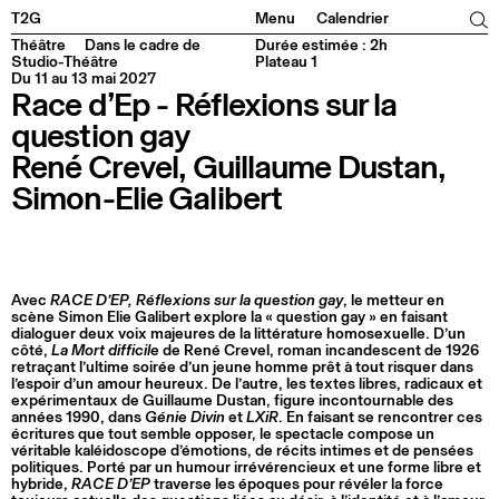
Facebook
Instagram
Tiktok
Linkedin
T2G
Menu
Calendrier
Théâtre
Dans le cadre de
Durée estimée : 2h
Studio-Théâtre
Plateau 1
Du 11 au 13 mai 2027
Race d’Ep - Réflexions sur la
question gay
René Crevel, Guillaume Dustan,
Simon-Elie Galibert
Avec
RACE D’EP, Réflexions sur la question gay
, le metteur en
scène Simon Elie Galibert explore la « question gay » en faisant
dialoguer deux voix majeures de la littérature homosexuelle. D’un
côté,
La Mort difficile
de René Crevel, roman incandescent de 1926
retraçant l’ultime soirée d’un jeune homme prêt à tout risquer dans
l’espoir d’un amour heureux. De l’autre, les textes libres, radicaux et
expérimentaux de Guillaume Dustan, figure incontournable des
années 1990, dans
Génie Divin
et
LXiR
. En faisant se rencontrer ces
écritures que tout semble opposer, le spectacle compose un
véritable kaléidoscope d’émotions, de récits intimes et de pensées
politiques. Porté par un humour irrévérencieux et une forme libre et
hybride,
RACE D’EP
traverse les époques pour révéler la force