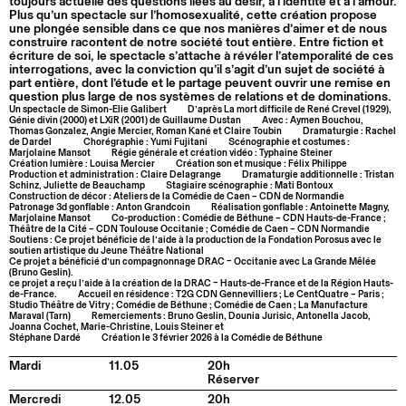
toujours actuelle des questions liées au désir, à l’identité et à l’amour.
Plus qu’un spectacle sur l’homosexualité, cette création propose
une plongée sensible dans ce que nos manières d’aimer et de nous
construire racontent de notre société tout entière. Entre fiction et
écriture de soi, le spectacle s’attache à révéler l’atemporalité de ces
interrogations, avec la conviction qu’il s’agit d’un sujet de société à
part entière, dont l’étude et le partage peuvent ouvrir une remise en
question plus large de nos systèmes de relations et de dominations.
Un spectacle de Simon-Elie Galibert
D’après La mort difficile de René Crevel (1929),
Génie divin (2000) et LXiR (2001) de Guillaume Dustan
Avec : Aymen Bouchou,
Thomas Gonzalez, Angie Mercier, Roman Kané et Claire Toubin
Dramaturgie : Rachel
de Dardel
Chorégraphie : Yumi Fujitani
Scénographie et costumes :
Marjolaine Mansot
Régie générale et création vidéo : Typhaine Steiner
Création lumière : Louisa Mercier
Création son et musique : Félix Philippe
Production et administration : Claire Delagrange
Dramaturgie additionnelle : Tristan
Schinz, Juliette de Beauchamp
Stagiaire scénographie : Mati Bontoux
Construction de décor : Ateliers de la Comédie de Caen – CDN de Normandie
Patronage 3d gonflable : Anton Grandcoin
Réalisation gonflable : Antoinette Magny,
Marjolaine Mansot
Co-production : Comédie de Béthune – CDN Hauts-de-France ;
Théâtre de la Cité – CDN Toulouse Occitanie ; Comédie de Caen – CDN Normandie
Soutiens : Ce projet bénéficie de l’aide à la production de la Fondation Porosus avec le
soutien artistique du Jeune Théâtre National
Ce projet a bénéficié d’un compagnonnage DRAC – Occitanie avec La Grande Mêlée
(Bruno Geslin).
ce projet a reçu l’aide à la création de la DRAC – Hauts-de-France et de la Région Hauts-
de-France.
Accueil en résidence : T2G CDN Gennevilliers ; Le CentQuatre – Paris ;
Studio Théâtre de Vitry ; Comédie de Béthune ; Comédie de Caen ; La Manufacture
Maraval (Tarn)
Remerciements : Bruno Geslin, Dounia Jurisic, Antonella Jacob,
Joanna Cochet, Marie-Christine, Louis Steiner et
Stéphane Dardé
Création le 3 février 2026 à la Comédie de Béthune
Mardi
11.05
20h
Réserver
Mercredi
12.05
20h