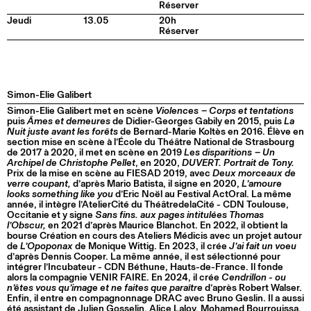
Réserver
Jeudi
13.05
20h
Réserver
Simon-Elie Galibert
Simon-Elie Galibert met en scène
Violences − Corps et tentations
puis
Âmes et demeures
de Didier-Georges Gabily en 2015, puis
La
Nuit juste avant les forêts
de Bernard-Marie Koltès en 2016. Élève en
section mise en scène à l’École du Théâtre National de Strasbourg
de 2017 à 2020, il met en scène en 2019
Les disparitions − Un
Archipel de Christophe Pellet
, en 2020,
DUVERT. Portrait de Tony.
Prix de la mise en scène au FIESAD 2019, avec
Deux morceaux de
verre coupant,
d’après Mario Batista, il signe en 2020,
L’amoure
looks something like you
d’Eric Noël au Festival ActOral. La même
année, il intègre l’AtelierCité du ThéâtredelaCité - CDN Toulouse,
Occitanie et y signe
Sans fins. aux pages intitulées Thomas
l’Obscur,
en 2021 d’après Maurice Blanchot. En 2022, il obtient la
bourse Création en cours des Ateliers Médicis avec un projet autour
de
L’Opoponax
de Monique Wittig. En 2023, il crée
J’ai fait un voeu
d’après Dennis Cooper. La même année, il est sélectionné pour
intégrer l’Incubateur - CDN Béthune, Hauts-de-France. Il fonde
alors la compagnie VENIR FAIRE. En 2024, il crée
Cendrillon - ou
n’êtes vous qu’image et ne faites que paraître
d’après Robert Walser.
Enfin, il entre en compagnonnage DRAC avec Bruno Geslin. Il a aussi
été assistant de Julien Gosselin, Alice Laloy, Mohamed Bourrouissa,