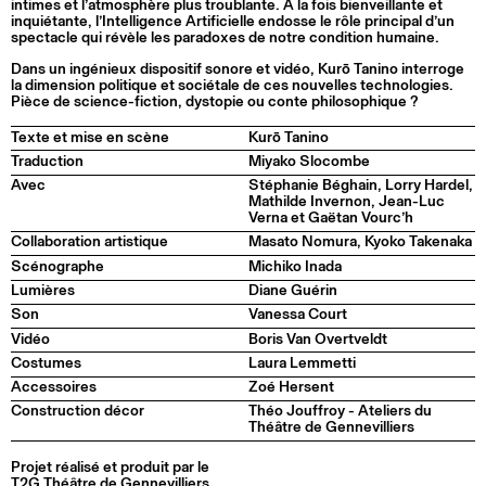
intimes et l’atmosphère plus troublante. A la fois bienveillante et
inquiétante, l’Intelligence Artificielle endosse le rôle principal d’un
spectacle qui révèle les paradoxes de notre condition humaine.
Dans un ingénieux dispositif sonore et vidéo, Kurō Tanino interroge
la dimension politique et sociétale de ces nouvelles technologies.
Pièce de science-fiction, dystopie ou conte philosophique ?
Texte et mise en scène
Kurō Tanino
Traduction
Miyako Slocombe
Avec
Stéphanie Béghain, Lorry Hardel,
Mathilde Invernon, Jean-Luc
Verna et Gaëtan Vourc’h
Collaboration artistique
Masato Nomura, Kyoko Takenaka
Scénographe
Michiko Inada
Lumières
Diane Guérin
Son
Vanessa Court
Vidéo
Boris Van Overtveldt
Costumes
Laura Lemmetti
Accessoires
Zoé Hersent
Construction décor
Théo Jouffroy - Ateliers du
Théâtre de Gennevilliers
Projet réalisé et produit par le
T2G Théâtre de Gennevilliers,