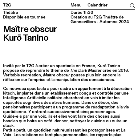
Facebook
Instagram
Tiktok
Linkedin
T2G
Menu
Calendrier
Théâtre
Durée 1h30
Disponible en tournée
Création au T2G Théâtre de
Gennevilliers - Automne 2024
Maître obscur
Kurō Tanino
Invité par le T2G à créer un spectacle en France, Kurô Tanino
propose de reprendre le thème de
The Dark Master
crée en 2016.
Véritable recréation,
Maître obscur
pousse plus loin encore la
réflexion sur l’emprise et la manipulation des consciences.
Ce nouveau spectacle a pour cadre un appartement à la décoration
kitsch, implanté dans un établissement conçu et contrôlé par une
Intelligence Artificielle solitaire cherchant en vain à imiter les
capacités cognitives des êtres humains. Dans ce décor, des
pensionnaires participent à un programme de réadaptation à la vie
quotidienne. Y entrent successivement cinq personnages.
Guidé·e·s par une voix, ils et elles vont faire des choses aussi
banales que boire un café, danser, nettoyer la cuisine ou cuire un
steak.
Petit à petit, un quotidien naît réunissant les protagonistes et La
Voix. Les relations se font plus personnelles, les rapports plus