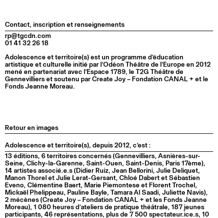
Contact, inscription et renseignements
rp@tgcdn.com
01 41 32 26 18
Adolescence et territoire(s) est un programme d’éducation
artistique et culturelle initié par l’Odéon Théâtre de l’Europe en 2012
mené en partenariat avec l’Espace 1789, le T2G Théâtre de
Gennevilliers et soutenu par Create Joy – Fondation CANAL + et le
Fonds Jeanne Moreau.
Retour en images
Adolescence et territoire(s), depuis 2012, c’est :
13 éditions, 6 territoires concernés (Gennevilliers, Asnières-sur-
Seine, Clichy-la-Garenne, Saint-Ouen, Saint-Denis, Paris 17ème),
14 artistes associé.e.s (Didier Ruiz, Jean Bellorini, Julie Deliquet,
Manon Thorel et Julie Lerat-Gersant, Chloé Dabert et Sébastien
Eveno, Clémentine Baert, Marie Piemontese et Florent Trochel,
Mickaël Phelippeau, Pauline Bayle, Tamara Al Saadi, Juliette Navis),
2 mécènes (Create Joy – Fondation CANAL + et les Fonds Jeanne
Moreau), 1 080 heures d’ateliers de pratique théâtrale, 187 jeunes
participants, 46 représentations, plus de 7 500 spectateur.ice.s, 10