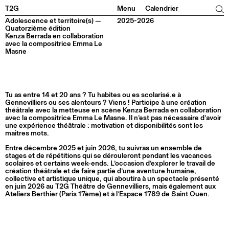
Facebook
Instagram
Tiktok
Linkedin
T2G
Menu
Calendrier
Adolescence et territoire(s) —
2025-2026
Quatorzième édition
Kenza Berrada en collaboration
avec la compositrice Emma Le
Masne
Tu as entre 14 et 20 ans ? Tu habites ou es scolarisé.e à
Gennevilliers ou ses alentours ? Viens ! Participe à une création
théâtrale avec la metteuse en scène Kenza Berrada en collaboration
avec la compositrice Emma Le Masne. Il n’est pas nécessaire d’avoir
une expérience théâtrale : motivation et disponibilités sont les
maitres mots.
Entre décembre 2025 et juin 2026, tu suivras un ensemble de
stages et de répétitions qui se dérouleront pendant les vacances
scolaires et certains week-ends. L’occasion d’explorer le travail de
création théâtrale et de faire partie d’une aventure humaine,
collective et artistique unique, qui aboutira à un spectacle présenté
en juin 2026 au T2G Théâtre de Gennevilliers, mais également aux
Ateliers Berthier (Paris 17ème) et à l’Espace 1789 de Saint Ouen.