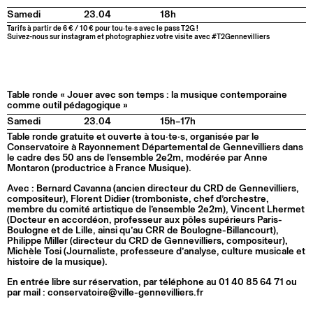
Samedi
23.04
18h
Tarifs à partir de 6 € / 10 € pour tou·te·s avec le pass T2G !
Suivez-nous sur instagram et photographiez votre visite avec #T2Gennevilliers
Table ronde « Jouer avec son temps : la musique contemporaine
comme outil pédagogique »
Samedi
23.04
15h–17h
Table ronde gratuite et ouverte à tou·te·s, organisée par le
Conservatoire à Rayonnement Départemental de Gennevilliers dans
le cadre des 50 ans de l’ensemble 2e2m, modérée par Anne
Montaron (productrice à France Musique).
Avec : Bernard Cavanna (ancien directeur du CRD de Gennevilliers,
compositeur), Florent Didier (tromboniste, chef d’orchestre,
membre du comité artistique de l’ensemble 2e2m), Vincent Lhermet
(Docteur en accordéon, professeur aux pôles supérieurs Paris-
Boulogne et de Lille, ainsi qu’au CRR de Boulogne-Billancourt),
Philippe Miller (directeur du CRD de Gennevilliers, compositeur),
Michèle Tosi (Journaliste, professeure d’analyse, culture musicale et
histoire de la musique).
En entrée libre sur réservation, par téléphone au 01 40 85 64 71 ou
par mail : conservatoire@ville-gennevilliers.fr