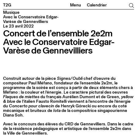
Facebook
Instagram
Tiktok
Linkedin
T2G
Menu
Calendrier
Musique
Avec le Conservatoire Edgar-
Varèse de Gennevilliers
Le 23 avril 2022
Concert de l’ensemble 2e2m
Avec le Conservatoire Edgar-
Varèse de Gennevilliers
Construit autour de la pièce
Signes/Oubli
chef d’oeuvre du
compositeur Paul Méfano, fondateur de l’ensemble 2e2m, le
programme de la soirée est conçu à partir de deux éléments chers à
Méfano : la couleur et l’énergie. Le caractère pictural des oeuvres
Flaques de miettes
du français Aurélien Dumont et de Green,
yellow
& blue
de l’italien Fausto Romitelli viennent à l’encontre de l’énergie
du
Concerto pour clavecin
de Henryk Górecki ou encore du coté
mécanique et bruiteux de
Iota
de la compositrice singapourienne
Diana Soh.
Avec le concours des élèves du CRD de Gennevilliers. Dans le cadre
de la résidence pédagogique et artistique de l’ensemble 2e2m dans
la Ville de Gennevilliers.