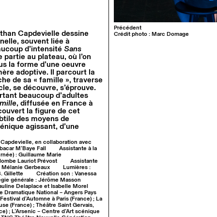
Précédent
athan Capdevielle dessine
Crédit photo : Marc Domage
elle, souvent liée à
eaucoup d’intensité
Sans
e partie au plateau, où l’on
ous la forme d’une oeuvre
ère adoptive. Il parcourt la
e de sa « famille », traverse
cle, se découvre, s’éprouve.
ourtant beaucoup d’adultes
mille
, diffusée en France à
ouvert la figure de cet
ubtile des moyens de
énique agissant, d’une
 Capdevielle, en collaboration avec
abacar M’Baye Fall
Assistante à la
urnée) : Guillaume Marie
lombe Lauriot Prévost
Assistante
 : Mélanie Gerbeaux
Lumières :
. Gillette
Création son : Vanessa
gie générale : Jérôme Masson
uline Delaplace et Isabelle Morel
e Dramatique National – Angers Pays
Festival d’Automne à Paris (France) ; La
e (France) ; Théâtre Saint Gervais,
e) ; L’Arsenic – Centre d’Art scénique