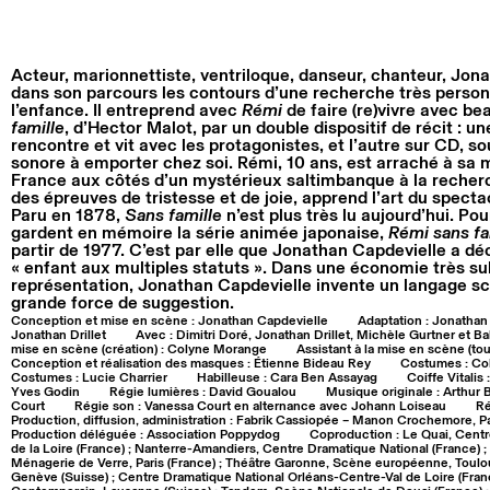
Acteur, marionnettiste, ventriloque, danseur, chanteur, Jon
dans son parcours les contours d’une recherche très personn
l’enfance. Il entreprend avec
Rémi
de faire (re)vivre avec b
famille
, d’Hector Malot, par un double dispositif de récit : un
rencontre et vit avec les protagonistes, et l’autre sur CD, s
sonore à emporter chez soi. Rémi, 10 ans, est arraché à sa m
France aux côtés d’un mystérieux saltimbanque à la recherch
des épreuves de tristesse et de joie, apprend l’art du specta
Paru en 1878,
Sans famille
n’est plus très lu aujourd’hui. P
gardent en mémoire la série animée japonaise,
Rémi sans fa
partir de 1977. C’est par elle que Jonathan Capdevielle a déc
« enfant aux multiples statuts ». Dans une économie très s
représentation, Jonathan Capdevielle invente un langage sc
grande force de suggestion.
Conception et mise en scène : Jonathan Capdevielle
Adaptation : Jonathan
Jonathan Drillet
Avec : Dimitri Doré, Jonathan Drillet, Michèle Gurtner et B
mise en scène (création) : Colyne Morange
Assistant à la mise en scène (to
Conception et réalisation des masques : Étienne Bideau Rey
Costumes : Co
Costumes : Lucie Charrier
Habilleuse : Cara Ben Assayag
Coiffe Vitalis
Yves Godin
Régie lumières : David Goualou
Musique originale : Arthur B
Court
Régie son : Vanessa Court en alternance avec Johann Loiseau
Ré
Production, diffusion, administration : Fabrik Cassiopée – Manon Crochemore, Pa
Production déléguée : Association Poppydog
Coproduction : Le Quai, Centr
de la Loire (France) ; Nanterre-Amandiers, Centre Dramatique National (France) ; 
Ménagerie de Verre, Paris (France) ; Théâtre Garonne, Scène européenne, Toulous
Genève (Suisse) ; Centre Dramatique National Orléans-Centre-Val de Loire (Franc