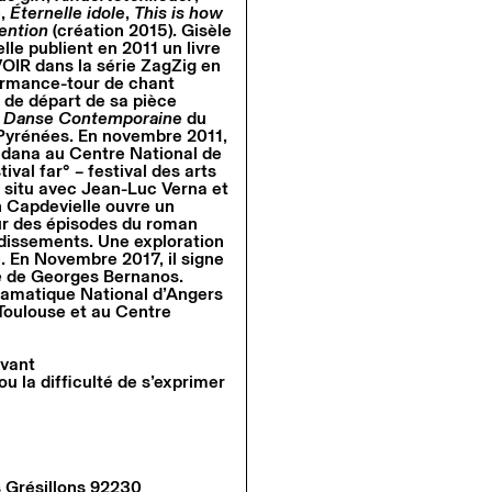
e,
Éternelle idole
,
This is how
ention
(création 2015). Gisèle
le publient en 2011 un livre
OIR dans la série ZagZig en
formance-tour de chant
t de départ de sa pièce
la Danse Contemporaine
du
Pyrénées. En novembre 2011,
ldana au Centre National de
ival far° – festival des arts
in situ avec Jean-Luc Verna et
n Capdevielle ouvre un
sur des épisodes du roman
dissements. Une exploration
é. En Novembre 2017, il signe
e
de Georges Bernanos.
ramatique National d’Angers
Toulouse et au Centre
vant
u la difficulté de s’exprimer
 Grésillons 92230