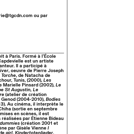
terie@tgcdn.com ou par
t à Paris. Formé à l’École
apdevielle est un artiste
nteur. Il a participé à
iver
, oeuvre de Pierre Joseph
 Torche
, de Natacha de
chour, Tunis, (2000),
Les
e Marielle Pinsard (2002),
Le
e St Augustin,
Le
re
(atelier de création
l Genod (2004-2010),
Bodies
. Au cinéma, il interprète le
 Chiha (sortie en septembre
mises en scènes, il est
s réalisées par Étienne Bideau
dummies
(création 2001 et
cène par Gisèle Vienne
I
e girl
,
Kindertotenlieder
,