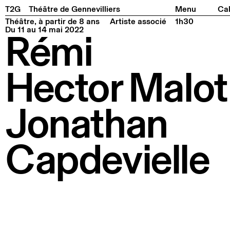
Facebook
Instagram
Tiktok
Linkedin
Pla
T2G
Théâtre de Gennevilliers
Menu
Cal
Théâtre, à partir de 8 ans
Artiste associé
1h30
Du 11 au 14 mai 2022
Rémi
Hector Malot
Jonathan
Capdevielle