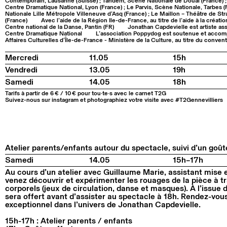
Contemporain, Lausanne (Suisse) ; Tandem, Scène Nationale de Douai (France) 
Centre Dramatique National, Lyon (France) ; Le Parvis, Scène Nationale, Tarbes 
Nationale Lille Métropole Villeneuve d’Asq (France) ; Le Maillon – Théâtre de 
(France)
Avec l’aide de la Région Ile-de-France, au titre de l’aide à la créatio
Centre national de la Danse, Pantin (FR)
Jonathan Capdevielle est artiste as
Centre Dramatique National
L’association Poppydog est soutenue et accomp
Affaires Culturelles d’Île-de-France - Ministère de la Culture, au titre du conve
Mercredi
11.05
15h
Vendredi
13.05
19h
Samedi
14.05
18h
Tarifs à partir de 6 € / 10 € pour tou·te·s avec le carnet T2G
Suivez-nous sur instagram et photographiez votre visite avec #T2Gennevilliers
Atelier parents/enfants autour du spectacle, suivi d’un goûte
Samedi
14.05
15h–17h
Au cours d’un atelier avec Guillaume Marie, assistant mise
venez découvrir et expérimenter les rouages de la pièce à tr
corporels (jeux de circulation, danse et masques). À l’issue d
sera offert avant d’assister au spectacle à 18h. Rendez-vou
exceptionnel dans l’univers de Jonathan Capdevielle.
15h-17h : Atelier parents / enfants