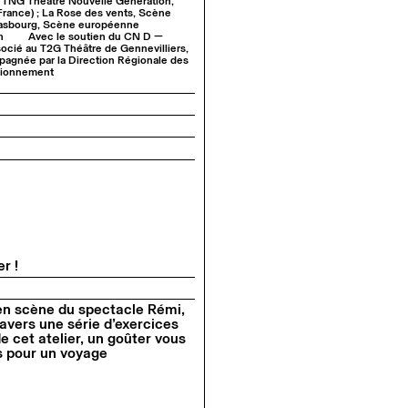
; TNG Théâtre Nouvelle Génération,
(France) ; La Rose des vents, Scène
Strasbourg, Scène européenne
n
Avec le soutien du CN D —
socié au T2G Théâtre de Gennevilliers,
agnée par la Direction Régionale des
ntionnement
r !
 en scène du spectacle Rémi,
avers une série d’exercices
e cet atelier, un goûter vous
s pour un voyage