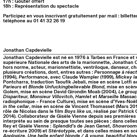
17h : Goûter offert
18h : Représentation du spectacle
Participez en vous inscrivant gratuitement par mail : billet
téléphone au 01 41 32 26 19
Jonathan Capdevielle
Jonathan Capdevielle est né en 1976 à Tarbes en France et vi
supérieure Nationale des arts de la marionnette, Jonathan C
hors norme, acteur, marionnettiste, ventriloque, danseur, cha
plusieurs créations, dont, entres autres :
Personnage à réact
(1994),
Performance
, avec Claude Wampler (1999),
Mickey la
Pontcharra, traduction Taoufik Jebali, mise en scène Lotfi a
Parieurs
et
Blonde Unfuckingbelievable Blond
, mise en scèn
Golem
, mise en scène David Girondin Moab (2004),
Le group
Dispariteur,
Monsieur Villovitch
,
Hamlet
et
Marseille Massac
radiophonique – France Culture), mise en scène d’Yves-Noë
in the cellar
, mise en scène de Vincent Thomasset (Mars 2013)
rôle de Nicolas dans le film
Boys like us
, réalisé par Patrick
2014). Collaborateur de Gisèle Vienne depuis ses premières 
interprète au sein de presque toutes ses pièces ; dans celle
Rey et Gisèle Vienne :
Splendid’s
de Jean Genet,
Showroom
re-écriture 2009) et
Stéréotypie
, et dans celles mises en s
Apologize
,
Une belle enfant blonde / A young, beautiful blond