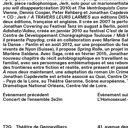
Jerk
, pièce radiophonique,
Jerk
, solo pour un marionnettist
you will disappear
(création 2010) et
The Ventriloquists Conv
Vienne, Dennis Cooper, Peter Rehberg et Jonathan Capdeviel
+ CD :
Jerk / À TRAVERS LEURS LARMES
aux éditions DISV
deux éditions, française et anglaise. Il crée en 2007 la per
J
onathan Covering
au Festival Tanz im august à Berlin, poin
Adishatz/Adieu
, créée en janvier 2010 au festival
C’est de 
Centre de Développement Chorégraphique Toulouse / Midi 
il présente
Popydog
, créé en collaboration avec Marlène Sa
la Danse – Pantin et en août 2012, sur une proposition du fest
vivants de Nyon (Suisse), il propose
Spring Rolle
, un projet 
Marlène Saldana. Avec
Saga
, créé en février 2015, Jonatha
nouveau chapitre du récit autobiographique en travaillant 
familial, avec ses personnages emblématiques et ses rebon
des frontières entre fiction et réalité, entre présent et pass
À nous deux maintenant
, une adaptation du roman
Un Crim
Jonathan Capdevielle est artiste associé au Quai, Centre D
– Pays de la Loire, au Théâtre Garonne, Scène européenne, 
Dramatique National Orléans, Centre-Val de Loire.
Évènement précédent
Évènement sui
Concert de l’ensemble 2e2m
L’Homosexuel o
T2G
Théâtre de Gennevilliers
41, avenue des