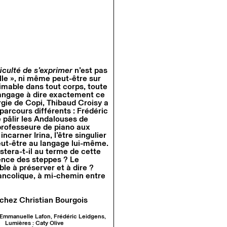
iculté de s’exprimer
n’est pas
le », ni même peut-être sur
primable dans tout corps, toute
u langage à dire exactement ce
rgie de Copi, Thibaud Croisy a
 parcours différents : Frédéric
 pâlir les Andalouses de
professeure de piano aux
carner Irina, l’être singulier
peut-être au langage lui-même.
stera-t-il au terme de cette
lence des steppes ? Le
le à préserver et à dire ?
ancolique, à mi-chemin entre
chez Christian Bourgois
 Emmanuelle Lafon, Frédéric Leidgens,
Lumières : Caty Olive