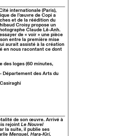
ité internationale (Paris),
ique de l’œuvre de Copi a
hes et de la réédition du
Thibaud Croisy propose un
 photographe Claude Lê-Anh.
essayer de « voir » une pièce
aison entre la première mise
i aurait assisté à la création
sé en nous racontant ce dont
 des loges (60 minutes,
 – Département des Arts du
Casiraghi
talité de son œuvre. Arrivé à
uis rejoint
Le Nouvel
 la suite, il publie ses
rlie Mensuel, Hara-Kiri,