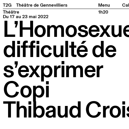
Facebook
Instagram
Tiktok
Linkedin
Pla
T2G
Théâtre de Gennevilliers
Menu
Cal
Théâtre
1h20
Du 17 au 23 mai 2022
L’Homosexuel
difficulté de
s’exprimer
Copi
Thibaud Croi