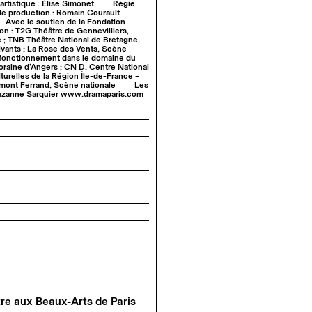
artistique : Élise Simonet
Régie
e production : Romain Courault
Avec le soutien de la Fondation
n : T2G Théâtre de Gennevilliers,
 ; TNB Théâtre National de Bretagne,
ivants ; La Rose des Vents, Scène
n fonctionnement dans le domaine du
oraine d’Angers ; CN D, Centre National
lturelles de la Région Île-de-France –
rmont Ferrand, Scène nationale
Les
 Suzanne Sarquier www.dramaparis.com
tre aux Beaux-Arts de Paris