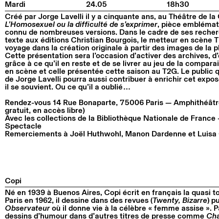
Mardi
24.05
18h30
Créé par Jorge Lavelli il y a cinquante ans, au Théâtre de la C
L’Homosexuel ou la difficulté de s’exprimer
, pièce emblémat
connu de nombreuses versions. Dans le cadre de ses recherc
texte aux éditions Christian Bourgois, le metteur en scène 
voyage dans la création originale à partir des images de la
Cette présentation sera l’occasion d’activer des archives, d’
grâce à ce qu’il en reste et de se livrer au jeu de la compar
en scène et celle présentée cette saison au T2G. Le public qu
de Jorge Lavelli pourra aussi contribuer à enrichir cet expo
il se souvient. Ou ce qu’il a oublié…
Rendez-vous 14 Rue Bonaparte, 75006 Paris — Amphithéâtre
gratuit, en accès libre)
Avec les collections de la Bibliothèque Nationale de France
Spectacle
Remerciements à Joël Huthwohl, Manon Dardenne et Luisa 
Copi
Né en 1939 à Buenos Aires, Copi écrit en français la quasi to
Paris en 1962, il dessine dans des revues (
Twenty, Bizarre
) p
Observateur
où il donne vie à la célèbre « femme assise ». Par
dessins d’humour dans d’autres titres de presse comme
Cha