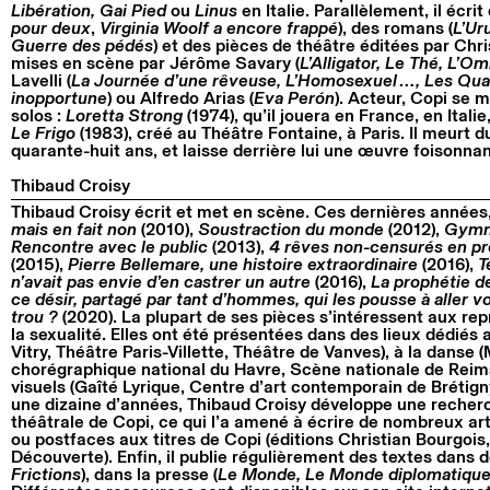
Libération, Gai Pied
ou
Linus
en Italie. Parallèlement, il écrit
pour deux
,
Virginia Woolf a encore frappé
), des romans (
L’Ur
Guerre des pédés
) et des pièces de théâtre éditées par Chri
mises en scène par Jérôme Savary (
L’Alligator, Le Thé, L’O
Lavelli (
La Journée d’une rêveuse, L’Homosexuel…, Les Quatr
inopportune
) ou Alfredo Arias (
Eva Perón
). Acteur, Copi se 
solos :
Loretta Strong
(1974), qu’il jouera en France, en Itali
Le Frigo
(1983), créé au Théâtre Fontaine, à Paris. Il meurt d
quarante-huit ans, et laisse derrière lui une œuvre foisonna
Thibaud Croisy
Thibaud Croisy écrit et met en scène. Ces dernières années,
mais en fait non
(2010),
Soustraction du monde
(2012),
Gymna
Rencontre avec le public
(2013),
4 rêves non-censurés en pr
(2015),
Pierre Bellemare, une histoire extraordinaire
(2016),
T
n’avait pas envie d’en castrer un autre
(2016),
La prophétie de
ce désir, partagé par tant d’hommes, qui les pousse à aller voi
trou ?
(2020). La plupart de ses pièces s’intéressent aux re
la sexualité. Elles ont été présentées dans des lieux dédiés
Vitry, Théâtre Paris-Villette, Théâtre de Vanves), à la danse
chorégraphique national du Havre, Scène nationale de Reims)
visuels (Gaîté Lyrique, Centre d’art contemporain de Brétig
une dizaine d’années, Thibaud Croisy développe une recherc
théâtrale de Copi, ce qui l’a amené à écrire de nombreux art
ou postfaces aux titres de Copi (éditions Christian Bourgois, 
Découverte). Enfin, il publie régulièrement des textes dans d
Frictions
), dans la presse (
Le Monde, Le Monde diplomatiqu