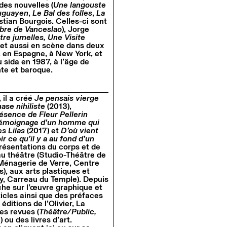
 des nouvelles (
Une langouste
uguayen
,
Le Bal des folles
,
La
stian Bourgois. Celles-ci sont
mbre de Vanceslao
), Jorge
e jumelles, Une Visite
met aussi en scène dans deux
e, en Espagne, à New York, et
u sida en 1987, à l’âge de
nte et baroque.
 il a créé
Je pensais vierge
se nihiliste
(2013),
ésence de Fleur Pellerin
émoignage d’un homme qui
s Lilas
(2017) et
D’où vient
r ce qu’il y a au fond d’un
présentations du corps et de
 au théâtre (Studio-Théâtre de
 (Ménagerie de Verre, Centre
, aux arts plastiques et
ny, Carreau du Temple). Depuis
he sur l’œuvre graphique et
icles ainsi que des préfaces
éditions de l’Olivier, La
es revues (
Théâtre/Public,
e
) ou des livres d’art.