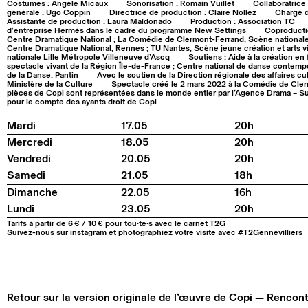
Costumes : Angèle Micaux
Sonorisation : Romain Vuillet
Collaboratrice 
générale : Ugo Coppin
Directrice de production : Claire Nollez
Chargé d
Assistante de production : Laura Maldonado
Production : Association TC
d’entreprise Hermès dans le cadre du programme New Settings
Coproductio
Centre Dramatique National ; La Comédie de Clermont-Ferrand, Scène nationale
Centre Dramatique National, Rennes ; TU Nantes, Scène jeune création et arts v
nationale Lille Métropole Villeneuve d’Ascq
Soutiens : Aide à la création e
spectacle vivant de la Région Île-de-France ; Centre national de danse contemp
de la Danse, Pantin
Avec le soutien de la Direction régionale des affaires cu
Ministère de la Culture
Spectacle créé le 2 mars 2022 à la Comédie de Cle
pièces de Copi sont représentées dans le monde entier par l’Agence Drama –
pour le compte des ayants droit de Copi
Mardi
17.05
20h
Mercredi
18.05
20h
Vendredi
20.05
20h
Samedi
21.05
18h
Dimanche
22.05
16h
Lundi
23.05
20h
Tarifs à partir de 6 € / 10 € pour tou·te·s avec le carnet T2G
Suivez-nous sur instagram et photographiez votre visite avec #T2Gennevilliers
Retour sur la version originale de l’œuvre de Copi — Rencon