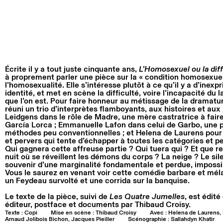
Écrite il y a tout juste cinquante ans,
L’Homosexuel ou la diff
à proprement parler une pièce sur la « condition homosexuel
l’homosexualité. Elle s’intéresse plutôt à ce qu’il y a d’inex
identité, et met en scène la difficulté, voire l’incapacité d
que l’on est. Pour faire honneur au métissage de la dramatu
réuni un trio d’interprètes flamboyants, aux histoires et aux
Leidgens dans le rôle de Madre, une mère castratrice à faire
García Lorca ; Emmanuelle Lafon dans celui de Garbo, une 
méthodes peu conventionnelles ; et Helena de Laurens pour in
et pervers qui tente d’échapper à toutes les catégories et 
Qui gagnera cette affreuse partie ? Qui tuera qui ? Et que re
nuit où se réveillent les démons du corps ? La neige ? Le si
souvenir d’une marginalité fondamentale et perdue, impossib
Vous le saurez en venant voir cette comédie barbare et mél
un Feydeau survolté et une corrida sur la banquise.
Le texte de la pièce, suivi de
Les Quatre Jumelles
, est édité
éditeur
, postface et documents par Thibaud Croisy.
Texte : Copi
Mise en scène : Thibaud Croisy
Avec : Helena de Laurens,
Arnaud Jolibois Bichon, Jacques Pieiller
Scénographie : Sallahdyn Khatir