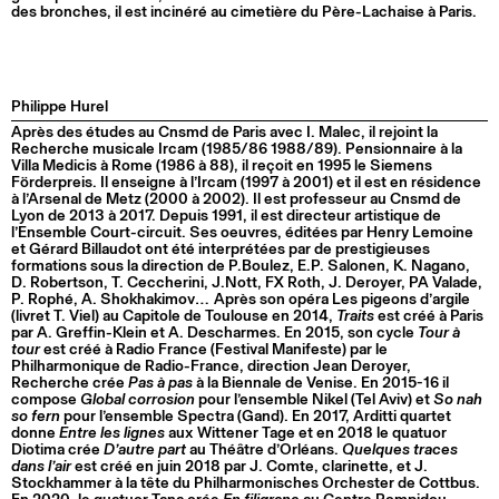
des bronches, il est incinéré au cimetière du Père-Lachaise à Paris.
Philippe Hurel
Après des études au Cnsmd de Paris avec I. Malec, il rejoint la
Recherche musicale Ircam (1985/86 1988/89). Pensionnaire à la
Villa Medicis à Rome (1986 à 88), il reçoit en 1995 le Siemens
Förderpreis. Il enseigne à l’Ircam (1997 à 2001) et il est en résidence
à l’Arsenal de Metz (2000 à 2002). Il est professeur au Cnsmd de
Lyon de 2013 à 2017. Depuis 1991, il est directeur artistique de
l’Ensemble Court-circuit. Ses oeuvres, éditées par Henry Lemoine
et Gérard Billaudot ont été interprétées par de prestigieuses
formations sous la direction de P.Boulez, E.P. Salonen, K. Nagano,
D. Robertson, T. Ceccherini, J.Nott, FX Roth, J. Deroyer, PA Valade,
P. Rophé, A. Shokhakimov… Après son opéra Les pigeons d’argile
(livret T. Viel) au Capitole de Toulouse en 2014,
Traits
est créé à Paris
par A. Greffin-Klein et A. Descharmes. En 2015, son cycle
Tour à
tour
est créé à Radio France (Festival Manifeste) par le
Philharmonique de Radio-France, direction Jean Deroyer,
Recherche crée
Pas à pas
à la Biennale de Venise. En 2015-16 il
compose
Global corrosion
pour l’ensemble Nikel (Tel Aviv) et
So nah
so fern
pour l’ensemble Spectra (Gand). En 2017, Arditti quartet
donne
Entre les lignes
aux Wittener Tage et en 2018 le quatuor
Diotima crée
D’autre part
au Théâtre d’Orléans.
Quelques traces
dans l’air
est créé en juin 2018 par J. Comte, clarinette, et J.
Stockhammer à la tête du Philharmonisches Orchester de Cottbus.