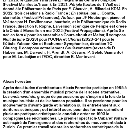
En 2020, le quatuor Tana crée
En filigrane
au Centre Pompidou
(Festival Manifeste/Ircam). En 2021,
Périple
(textes de T.Viel) est
donné à la Philharmonie de Paris par E. Chauvin, A. Billard et KDM. En
2022, trois créations à Radio France :
En spirale
, par J. Comte,
clarinette, (Festival Présences),
Autour,
par JF Neuburger, piano, et
Volutes
par H. Devilleneuve, hautbois, et le Philharmonique de Radio
France, direction P. Rophé. La version scénique de Périple est créée
à la Criée à Marseille en mai 2022 (Festival Propagations). Après
So
nah so fern II
pour les ensembles Court-circuit et Meitar, il compose
Nuit de lune
(2023) pour l’OCNA et
Chorus
(2023-24) pour le
flûtiste Yubeen Kim et Bochumer Symphoniker, direction TC
Chuang. Il compose actuellement
Soulèvements
(textes de D.
Huberman, M. Darwich, H. Arendt, A. Césaire, P. Selek, Siamanto)
pour M. Louledjian et l’EOC, direction B. Mantovani.
Alexis Forestier
Après des études d’architecture Alexis Forestier participe en 1985 à
la création d’un ensemble musical proche de la scène alternative,
Les endimanchés
, groupe de percussions qui s’inspire à la fois de la
musique bruitiste et de la chanson populaire. Il se passionne pour les
mouvements d’avant-garde et la relation qu’ils entretiennent aux
écritures scéniques ; cet intérêt accru pour des formes qui mêlent
plusieurs pratiques artistiques le conduit à créer en 1993 la
compagnie Les endimanchés. Le premier spectacle
Cabaret Voltaire
est inspiré de l’émergence et des recherches du mouvement dada à
Zurich. Ce premier travail oriente les recherches esthétiques de la