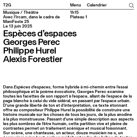
Facebook
Instagram
Tiktok
Linkedin
T2G
Menu
Calendrier
Musique / Théâtre
1h15
Avec l’Ircam, dans le cadre de
Plateau 1
ManiFeste 25
Le 13 juin 2025
Espèces d’espaces
Georges Perec
Philippe Hurel
Alexis Forestier
Dans
Espèces d’espaces
, forme hybride à mi-chemin entre l’essai
philosophique et le poème évocatoire, Georges Perec examine
toutes les facettes de son rapport à l’espace, allant de l’espace de la
page blanche à celui du vide sidéral, en passant par l’espace urbain.
D’une grande liberté de ton et d’interprétation, ce texte étonnant
offre au compositeur Philippe Hurel la possibilité de construire une
histoire musicale sur les choses de tous les jours, de la plus anodine
à la plus monstrueuse. Passant d’une simple description aux aspects
les plus sombres de l’être humain, cette partition vive et pleine de
contrastes permet un traitement scénique et musical foisonnant.
Sur scène, une chanteuse, un acteur, douze musicien·ne·s, un