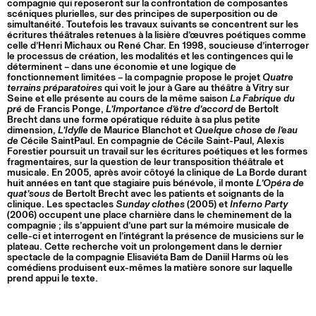
compagnie qui reposeront sur la confrontation de composantes
scéniques plurielles, sur des principes de superposition ou de
simultanéité. Toutefois les travaux suivants se concentrent sur les
écritures théâtrales retenues à la lisière d’œuvres poétiques comme
celle d’Henri Michaux ou René Char. En 1998, soucieuse d’interroger
le processus de création, les modalités et les contingences qui le
déterminent – dans une économie et une logique de
fonctionnement limitées – la compagnie propose le projet
Quatre
terrains préparatoires
qui voit le jour à Gare au théâtre à Vitry sur
Seine et elle présente au cours de la même saison
La Fabrique du
pré
de Francis Ponge,
L’Importance d’être d’accord
de Bertolt
Brecht dans une forme opératique réduite à sa plus petite
dimension,
L’Idylle
de Maurice Blanchot et
Quelque chose de l’eau
de
Cécile SaintPaul. En compagnie de Cécile Saint-Paul, Alexis
Forestier poursuit un travail sur les écritures poétiques et les formes
fragmentaires, sur la question de leur transposition théâtrale et
musicale. En 2005, après avoir côtoyé la clinique de La Borde durant
huit années en tant que stagiaire puis bénévole, il monte
L’Opéra de
quat’sous
de Bertolt Brecht avec les patients et soignants de la
clinique. Les spectacles
Sunday clothes
(2005) et
Inferno Party
(2006) occupent une place charnière dans le cheminement de la
compagnie ; ils s’appuient d’une part sur la mémoire musicale de
celle-ci et interrogent en l’intégrant la présence de musiciens sur le
plateau. Cette recherche voit un prolongement dans le dernier
spectacle de la compagnie Elisaviéta Bam de Daniil Harms où les
comédiens produisent eux-mêmes la matière sonore sur laquelle
prend appui le texte.