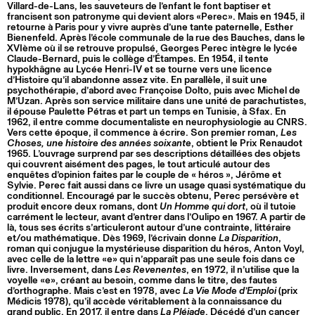
Villard-de-Lans, les sauveteurs de l’enfant le font baptiser et
francisent son patronyme qui devient alors «Perec». Mais en 1945, il
retourne à Paris pour y vivre auprès d’une tante paternelle, Esther
Bienenfeld. Après l’école communale de la rue des Bauches, dans le
XVIème où il se retrouve propulsé, Georges Perec intègre le lycée
Claude-Bernard, puis le collège d’Étampes. En 1954, il tente
hypokhâgne au Lycée Henri-IV et se tourne vers une licence
d’Histoire qu’il abandonne assez vite. En parallèle, il suit une
psychothérapie, d’abord avec Françoise Dolto, puis avec Michel de
M’Uzan. Après son service militaire dans une unité de parachutistes,
il épouse Paulette Pétras et part un temps en Tunisie, à Sfax. En
1962, il entre comme documentaliste en neurophysiologie au CNRS.
Vers cette époque, il commence à écrire. Son premier roman,
Les
Choses, une histoire des années soixante
, obtient le Prix Renaudot
1965. L’ouvrage surprend par ses descriptions détaillées des objets
qui couvrent aisément des pages, le tout articulé autour des
enquêtes d’opinion faites par le couple de « héros », Jérôme et
Sylvie. Perec fait aussi dans ce livre un usage quasi systématique du
conditionnel. Encouragé par le succès obtenu, Perec persévère et
produit encore deux romans, dont
Un Homme qui dort
, où il tutoie
carrément le lecteur, avant d’entrer dans l’Oulipo en 1967. A partir de
là, tous ses écrits s’articuleront autour d’une contrainte, littéraire
et/ou mathématique. Dès 1969, l’écrivain donne
La Disparition
,
roman qui conjugue la mystérieuse disparition du héros, Anton Voyl,
avec celle de la lettre «e» qui n’apparaît pas une seule fois dans ce
livre. Inversement, dans
Les Revenentes
, en 1972, il n’utilise que la
voyelle «e», créant au besoin, comme dans le titre, des fautes
d’orthographe. Mais c’est en 1978, avec
La Vie Mode d’Emploi
(prix
Médicis 1978), qu’il accède véritablement à la connaissance du
grand public. En 2017, il entre dans
La Pléiade
. Décédé d’un cancer