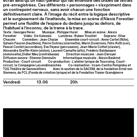
écran ainsi qu’un haut-parleur qui fait entendre des bribes de textes
pré-enregistrées. Ces différents « personnages » s’expriment dans
un contrepoint nerveux, sans avoir chacun une fonction
définitivement claire. À l’image du récit entre la logique descriptive
et le surgissement de l’inattendu, la mise en scène d’Alexis Forestier
permet une fluidité de l’espace du dedans jusqu’au dehors, de
l’habituel à l’inconnu, de la trame à la trace.
Texte : Georges Perec
Musique : Philippe Hurel
Mise en scène : Alexis
Forestier
Vidéo : Evi Kalessis
Lumières : Ruben Trouillet
Soprano : Elise
Chauvin
Comédien : Jean Chaize
Ensemble court-circuit : Anne Cartel (flûte),
Sylvain Faucon (hautbois), Pierre Dutrieu (clarinette), Marin Duvernois, Félix Roth (cor),
Pascal Contet (accordéon), Ève Payeur (percussion), Jean-Marie Cottet (clavier),
Alexandra Greffin-Klein (violon), Laurent Camatte (alto), Frédéric Baldassare
(violoncelle),Didier Meu (contrebasse)
Direction musicale : Jean Deroyer
Diffusion sonore : Etienne Démoulin
Informatique musicale : Alexis Baskind
Production : Court-circuit
Co-production : L’atelier lyrique de Tourcoing, Court-
circuit, la Compagnie Les endimanchés
Co-réalisation : Ircam-Centre Pompidou et
T2G Théâtre de Gennevilliers
Avec le soutien de la SACEM, de la fondation Ernst von
Siemens, du FCL (Fonds de création lyrique) et de la Fondation Tissier Grandpierre
Vendredi
13.06
20h