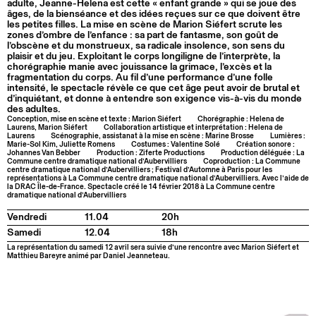
adulte, Jeanne-Helena est cette « enfant grande » qui se joue des
âges, de la bienséance et des idées reçues sur ce que doivent être
les petites filles. La mise en scène de Marion Siéfert scrute les
zones d’ombre de l’enfance : sa part de fantasme, son goût de
l’obscène et du monstrueux, sa radicale insolence, son sens du
plaisir et du jeu. Exploitant le corps longiligne de l’interprète, la
chorégraphie manie avec jouissance la grimace, l’excès et la
fragmentation du corps. Au fil d’une performance d’une folle
intensité, le spectacle révèle ce que cet âge peut avoir de brutal et
d’inquiétant, et donne à entendre son exigence vis-à-vis du monde
des adultes.
Conception, mise en scène et texte : Marion Siéfert
Chorégraphie : Helena de
Laurens, Marion Siéfert
Collaboration artistique et interprétation : Helena de
Laurens
Scénographie, assistanat à la mise en scène : Marine Brosse
Lumières :
Marie-Sol Kim, Juliette Romens
Costumes : Valentine Solé
Création sonore :
Johannes Van Bebber
Production : Ziferte Productions
Production déléguée : La
Commune centre dramatique national d’Aubervilliers
Coproduction : La Commune
centre dramatique national d’Aubervilliers ; Festival d’Automne à Paris pour les
représentations à La Commune centre dramatique national d’Aubervilliers. Avec l’aide de
la DRAC Île-de-France. Spectacle créé le 14 février 2018 à La Commune centre
dramatique national d’Aubervilliers
Vendredi
11.04
20h
Samedi
12.04
18h
La représentation du samedi 12 avril sera suivie d’une rencontre avec Marion Siéfert et
Matthieu Bareyre animé par Daniel Jeanneteau.