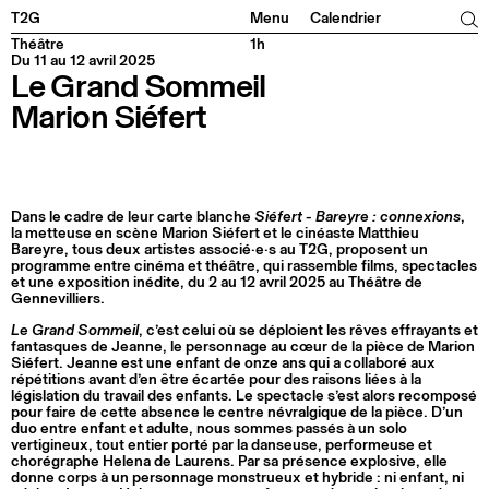
Facebook
Instagram
Tiktok
Linkedin
T2G
Menu
Calendrier
Théâtre
1h
Du 11 au 12 avril 2025
Le Grand Sommeil
Marion Siéfert
Dans le cadre de leur carte blanche
Siéfert - Bareyre : connexions
,
la metteuse en scène Marion Siéfert et le cinéaste Matthieu
Bareyre, tous deux artistes associé·e·s au T2G, proposent un
programme entre cinéma et théâtre, qui rassemble films, spectacles
et une exposition inédite, du 2 au 12 avril 2025 au Théâtre de
Gennevilliers.
Le Grand Sommeil
, c’est celui où se déploient les rêves effrayants et
fantasques de Jeanne, le personnage au cœur de la pièce de Marion
Siéfert. Jeanne est une enfant de onze ans qui a collaboré aux
répétitions avant d’en être écartée pour des raisons liées à la
législation du travail des enfants. Le spectacle s’est alors recomposé
pour faire de cette absence le centre névralgique de la pièce. D’un
duo entre enfant et adulte, nous sommes passés à un solo
vertigineux, tout entier porté par la danseuse, performeuse et
chorégraphe Helena de Laurens. Par sa présence explosive, elle
donne corps à un personnage monstrueux et hybride : ni enfant, ni