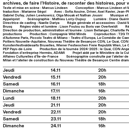
archives, de faire l’Histoire, de raconter des histoires, pour 
Texte et mise en scène : Marcus Lindeen
Conception : Marcus Lindeen et 
traduction : Marianne Ségol
Avec : Sofia Aouine, Driver, Axel Ravier, Jean-P
Gabriel Dufay, Julien Lewkowicz, Olga Mouak et Nathan Jousni
Musique et 
Appelqvist
Scénographie : Mathieu Lorry-Dupuy
Lumière : Diane Guéri
Directrice de casting : Naelle Dariya
Régie générale et accessoires : David 
Brusq
Régies vidéo et lumière : Lison Foulou ou Boris van Overtveldt
Ré
Direction de production, administration et tournée : Lison Bellanger, Charlott
productions
Production : Compagnie Wild Minds
Coproduction : T2G Th
d’Automne Paris, Piccolo Teatro di Milano - Teatro d’Europa, La Comédie de
Poitiers Nouvelle-Aquitaine, Nouveau Théâtre de Besançon CDN, Le Quai, CDN A
Kunstenfestivaldesarts Bruxelles, Wiener Festwochen Freie Republik Wien, Le 
PEP Pays-de-Loire
Production de la tournée 2024-2025 : le Quai, CDN Ange
Fondation d’entreprise Hermès, ADAMI
Projet aidé par le Ministère de la C
Affaires Culturelles d’Île-de-France
Scénographie construite par l’atelier d
Milan et l’atelier de construction du Nouveau Théâtre de Besançon Centre dram
Jeudi
14.11
20h
Vendredi
15.11
20h
Samedi
16.11
18h
Dimanche
17.11
16h
Lundi
18.11
20h
Jeudi
21.11
20h
Vendredi
22.11
20h
Samedi
23.11
18h
Dimanche
24.11
16h