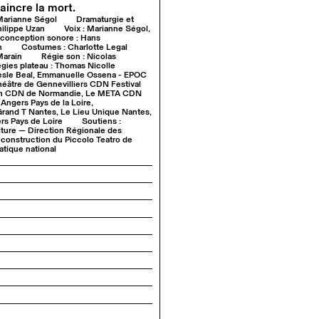
vaincre la mort.
Marianne Ségol
Dramaturgie et
hilippe Uzan
Voix : Marianne Ségol,
conception sonore : Hans
n
Costumes : Charlotte Legal
Marain
Régie son : Nicolas
gies plateau : Thomas Nicolle
e Pesle Beal, Emmanuelle Ossena - EPOC
éâtre de Gennevilliers CDN Festival
 Caen CDN de Normandie, Le META CDN
ngers Pays de la Loire,
Grand T Nantes, Le Lieu Unique Nantes,
rs Pays de Loire
Soutiens :
ulture — Direction Régionale des
e construction du Piccolo Teatro de
atique national