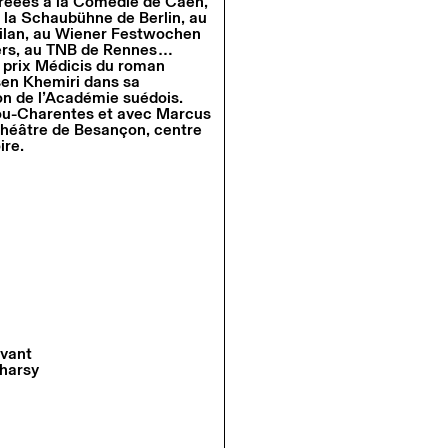
créées à la Comédie de Caen,
a Schaubühne de Berlin, au
Milan, au Wiener Festwochen
iers, au TNB de Rennes…
e prix Médicis du roman
en Khemiri dans sa
ion de l’Académie suédois.
tou-Charentes et avec Marcus
Théâtre de Besançon, centre
ire.
vant
tharsy