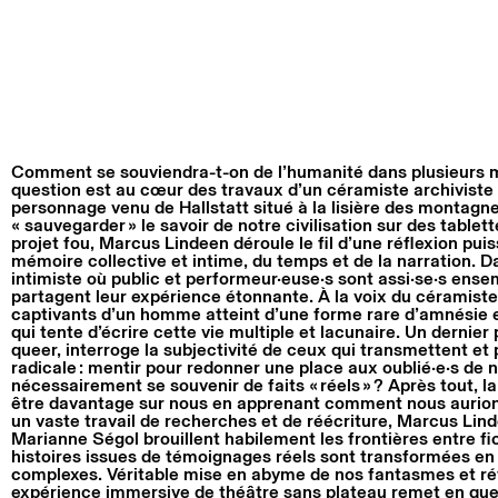
Comment se souviendra-t-on de l’humanité dans plusieurs m
question est au cœur des travaux d’un céramiste archiviste 
personnage venu de Hallstatt situé à la lisière des montagne
« sauvegarder » le savoir de notre civilisation sur des table
projet fou, Marcus Lindeen déroule le fil d’une réflexion pui
mémoire collective et intime, du temps et de la narration. Da
intimiste où public et performeur·euse·s sont assi·se·s ens
partagent leur expérience étonnante. À la voix du céramiste,
captivants d’un homme atteint d’une forme rare d’amnésie 
qui tente d’écrire cette vie multiple et lacunaire. Un derni
queer, interroge la subjectivité de ceux qui transmettent e
radicale : mentir pour redonner une place aux oublié·e·s de n
nécessairement se souvenir de faits « réels » ? Après tout, la
être davantage sur nous en apprenant comment nous aurion
un vaste travail de recherches et de réécriture, Marcus Lin
Marianne Ségol brouillent habilement les frontières entre fic
histoires issues de témoignages réels sont transformées en 
complexes. Véritable mise en abyme de nos fantasmes et réf
expérience immersive de théâtre sans plateau remet en que