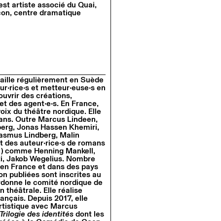
est artiste associé du Quai,
on, centre dramatique
vaille régulièrement en Suède
ur•rice•s et metteur•euse•s en
uvrir des créations,
 et des agent•e•s. En France,
voix du théâtre nordique. Elle
mans. Outre Marcus Lindeen,
sberg, Jonas Hassen Khemiri,
asmus Lindberg, Malin
t des auteur•rice•s de romans
l…) comme Henning Mankell,
ti, Jakob Wegelius. Nombre
 en France et dans des pays
n publiées sont inscrites au
ordonne le comité nordique de
 théâtrale. Elle réalise
ançais. Depuis 2017, elle
artistique avec Marcus
Trilogie des identités
dont les