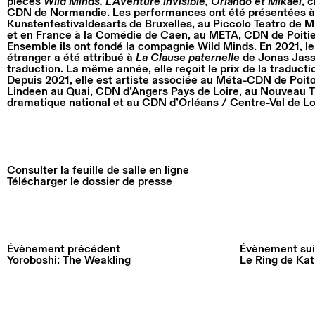
pièces
Wild Minds, L’Aventure invisible, Orlando et Mikael
, 
CDN de Normandie. Les performances ont été présentées à l
Kunstenfestivaldesarts de Bruxelles, au Piccolo Teatro de 
et en France à la Comédie de Caen, au META, CDN de Poit
Ensemble ils ont fondé la compagnie Wild Minds. En 2021, l
étranger a été attribué à
La Clause paternelle
de Jonas Jass
traduction. La même année, elle reçoit le prix de la traduct
Depuis 2021, elle est artiste associée au Méta-CDN de Poi
Lindeen au Quai, CDN d’Angers Pays de Loire, au Nouveau 
dramatique national et au CDN d’Orléans / Centre-Val de Lo
Consulter la feuille de salle en ligne
Télécharger le dossier de presse
Évènement précédent
Évènement sui
Yoroboshi: The Weakling
Le Ring de Ka