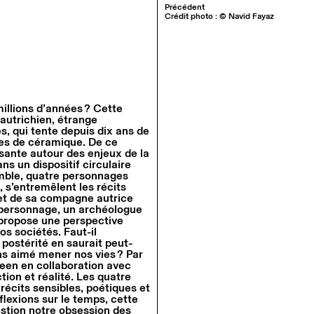
Précédent
Crédit photo : © Navid Fayaz
illions d’années ? Cette
autrichien, étrange
s, qui tente depuis dix ans de
ttes de céramique. De ce
ssante autour des enjeux de la
ns un dispositif circulaire
emble, quatre personnages
 s’entremêlent les récits
et de sa compagne autrice
er personnage, un archéologue
t propose une perspective
os sociétés. Faut-il
 postérité en saurait peut-
s aimé mener nos vies ? Par
deen en collaboration avec
tion et réalité. Les quatre
récits sensibles, poétiques et
lexions sur le temps, cette
stion notre obsession des