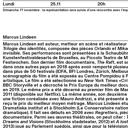
Lundi
25.11
20h
Dimanche 17 novembre : la représentation sera suivie d’une rencontre avec l’équ
Marcus Lindeen
Marcus Lindeen est auteur, metteur en scène et réalisateur d
Trilogie des identités
, composée des pièces
Orlando et Mika
invisible
. Ses performances sont présentées à la Schaubühn
Kunstenfestivaldesarts de Bruxelles, au Piccolo Teatro de M
Festwochen. Son dernier film documentaire,
The Raft
, est s
dans onze autres pays en 2018 après avoir remporté plusieur
dans plus de 50 festivals (IDFA, BFI Londres, Zürich, Melbo
scénographie du film a été exposée au Centre Pompidou à Par
artistique. Le film a été sélectionné au
New York Times
«Crit
BBC Storyville et a décroché le Prix Europa du meilleur do
en 2019. Le même prix a été décerné au premier film de Ma
2011 (disponible sur Netflix). La même année, son deuxième
une fiction coréalisée avec Mauro Andrizzi, a été présenté à 
reçu le prix du meilleur moyen métrage. Marcus Lindeen étu
Dramatiska institut et à Stockholm (Le Conservatoire nation
dramatique). Il fait ses débuts en 2006 avec
Regretters
, piè
documentaire. Parmi ses œuvres théâtrales, on peut citer :
Dreams and Visions
(Stockholms stadsteater, 2012) et
A los
2013) joué au Parlement suédois, ainsi que pour la télévisio