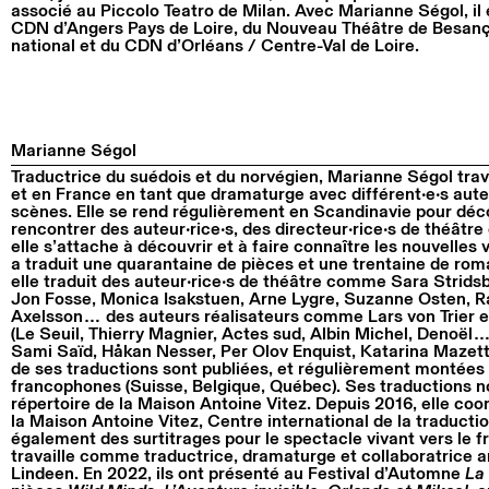
associé au Piccolo Teatro de Milan. Avec Marianne Ségol, il 
CDN d’Angers Pays de Loire, du Nouveau Théâtre de Besanç
national et du CDN d’Orléans / Centre-Val de Loire.
Marianne Ségol
Traductrice du suédois et du norvégien, Marianne Ségol tra
et en France en tant que dramaturge avec différent•e•s aute
scènes. Elle se rend régulièrement en Scandinavie pour déco
rencontrer des auteur•rice•s, des directeur•rice•s de théâtre
elle s’attache à découvrir et à faire connaître les nouvelles 
a traduit une quarantaine de pièces et une trentaine de ro
elle traduit des auteur•rice•s de théâtre comme Sara Strid
Jon Fosse, Monica Isakstuen, Arne Lygre, Suzanne Osten, R
Axelsson… des auteurs réalisateurs comme Lars von Trier e
(Le Seuil, Thierry Magnier, Actes sud, Albin Michel, Denoë
Sami Saïd, Håkan Nesser, Per Olov Enquist, Katarina Mazet
de ses traductions sont publiées, et régulièrement montées
francophones (Suisse, Belgique, Québec). Ses traductions no
répertoire de la Maison Antoine Vitez. Depuis 2016, elle co
la Maison Antoine Vitez, Centre international de la traduction
également des surtitrages pour le spectacle vivant vers le fr
travaille comme traductrice, dramaturge et collaboratrice 
Lindeen. En 2022, ils ont présenté au Festival d’Automne
La 