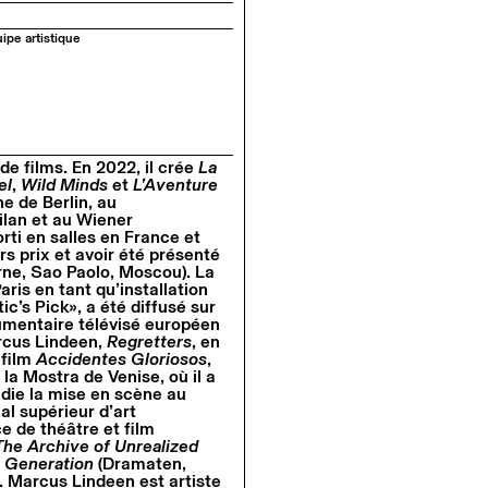
ipe artistique
e films. En 2022, il crée
La
el
,
Wild Minds
et
L’Aventure
e de Berlin, au
ilan et au Wiener
orti en salles en France et
s prix et avoir été présenté
urne, Sao Paolo, Moscou). La
is en tant qu’installation
ic’s Pick», a été diffusé sur
cumentaire télévisé européen
rcus Lindeen,
Regretters
, en
 film
Accidentes Gloriosos
,
la Mostra de Venise, où il a
die la mise en scène au
al supérieur d’art
ce de théâtre et film
The Archive of Unrealized
t Generation
(Dramaten,
n. Marcus Lindeen est artiste