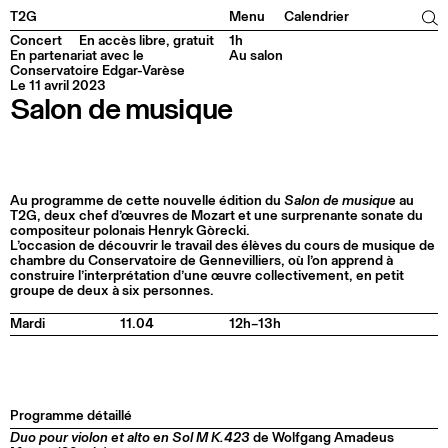
Facebook
Instagram
Tiktok
Linkedin
T2G
Menu
Calendrier
Concert
En accès libre, gratuit
1h
En partenariat avec le
Au salon
Conservatoire Edgar-Varèse
Le 11 avril 2023
Salon de musique
Au programme de cette nouvelle édition du
Salon de musique
au
T2G, deux chef d’œuvres de Mozart et une surprenante sonate du
compositeur polonais Henryk Gòrecki.
L’occasion de découvrir le travail des élèves du cours de musique de
chambre du Conservatoire de Gennevilliers, où l’on apprend à
construire l’interprétation d’une œuvre collectivement, en petit
groupe de deux à six personnes.
Mardi
11.04
12h–13h
Programme détaillé
Duo pour violon et alto en Sol M K.423
de Wolfgang Amadeus