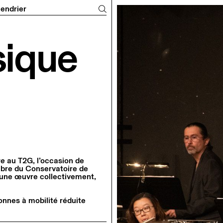
n du T2G
endrier
sique
ue
au T2G, l’occasion de
mbre du Conservatoire de
d’une œuvre collectivement,
onnes à mobilité réduite