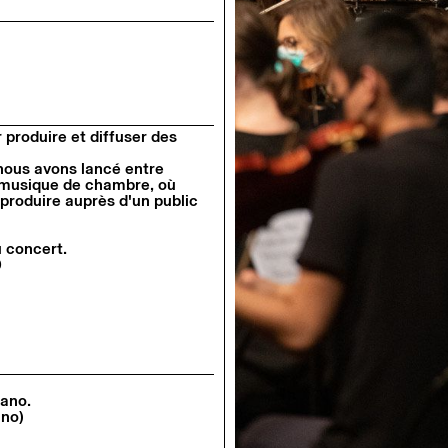
 produire et diffuser des
 nous avons lancé entre
e musique de chambre, où
 produire auprès d'un public
u concert.
0
iano.
ano)