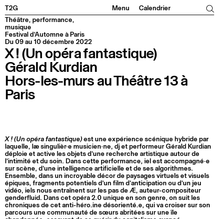
Facebook
Instagram
Tiktok
Linkedin
T2G
Menu
Calendrier
Théâtre, performance,
musique
Festival d’Automne à Paris
Du 09 au 10 décembre 2022
X ! (Un opéra fantastique)
Gérald Kurdian
Hors-les-murs au Théâtre 13 à
Paris
X ! (Un opéra fantastique)
est une expérience scénique hybride par
laquelle, læ singulièr·e musicien·ne, dj et performeur Gérald Kurdian
déploie et active les objets d’une recherche artistique autour de
l’intimité et du soin. Dans cette performance, iel est accompagné·e
sur scène, d’une intelligence artificielle et de ses algorithmes.
Ensemble, dans un incroyable décor de paysages virtuels et visuels
épiques, fragments potentiels d’un film d’anticipation ou d’un jeu
vidéo, iels nous entraînent sur les pas de Æ, auteur-compositeur
genderfluid. Dans cet opéra 2.0 unique en son genre, on suit les
chroniques de cet anti-héro.ine désorienté.e, qui va croiser sur son
parcours une communauté de sœurs abritées sur une île