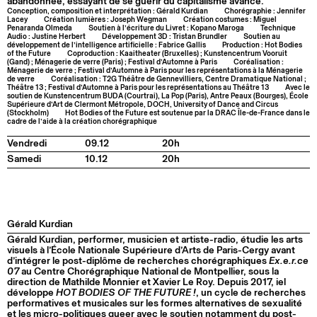
abandonnée, essayant de se guérir du capitalisme avancé.
Conception, composition et interprétation : Gérald Kurdian
Chorégraphie : Jennifer
Lacey
Création lumières : Joseph Wegman
Création costumes : Miguel
Penaranda Olmeda
Soutien à l’écriture du Livret : Kopano Maroga
Technique
Audio : Justine Herbert
Développement 3D : Tristan Brundler
Soutien au
développement de l’intelligence artificielle : Fabrice Gallis
Production : Hot Bodies
of the Future
Coproduction : Kaaitheater (Bruxelles) ; Kunstencentrum Vooruit
(Gand) ; Ménagerie de verre (Paris) ; Festival d’Automne à Paris
Coréalisation :
Ménagerie de verre ; Festival d’Automne à Paris pour les représentations à la Ménagerie
de verre
Coréalisation : T2G Théâtre de Gennevilliers, Centre Dramatique National ;
Théâtre 13 ; Festival d’Automne à Paris pour les représentations au Théâtre 13
Avec le
soutien de Kunstencentrum BUDA (Courtrai), La Pop (Paris), Antre Peaux (Bourges), École
Supérieure d’Art de Clermont Métropole, DOCH, University of Dance and Circus
(Stockholm)
Hot Bodies of the Future est soutenue par la DRAC Île-de-France dans le
cadre de l’aide à la création chorégraphique
Vendredi
09.12
20h
Samedi
10.12
20h
Gérald Kurdian
Gérald Kurdian, performer, musicien et artiste-radio, étudie les arts
visuels à l’École Nationale Supérieure d’Arts de Paris-Cergy avant
d’intégrer le post-diplôme de recherches chorégraphiques
Ex.e.r.ce
07
au Centre Chorégraphique National de Montpellier, sous la
direction de Mathilde Monnier et Xavier Le Roy. Depuis 2017, iel
développe
HOT BODIES OF THE FUTURE !
, un cycle de recherches
performatives et musicales sur les formes alternatives de sexualité
et les micro-politiques queer avec le soutien notamment du post-