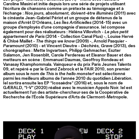
Caroline Masini et initie depuis lors une série de projets utilisant
l’écriture de chansons comme un prétexte au témoignage et à
l’échange :
Nos jours, absolument, doivent-être illuminés
(2011) avec
le cinéaste Jean-Gabriel Périot et un groupe de détenus de la
maison d’Arrêt D’Orléans,
Les Îles Artificielles
(2014-15) avec un
groupe d’employés d’une compagnie d’assurance. Iel compose
également pour des réalisateurs : Héléna Villovitch -
Le plus petit
appartement de Paris
(2014 - Collection Canal Plus) -, Louise Hervé
& Chloé Maillet -
The things we know
(2009) -, Arnold Pasquier -
Paramount
(2010) - et Vincent Dieutre -
Déchirés, Grave
(2013), des
chorégraphes : Mette Ingvartsen, Philipp Gehmacher, Eszter
Salamon, Jen Rosenblit, Carole Perdereau et Eleanor Bauer et des
metteurs en scène : Emmanuel Daumas, Geoffroy Rondeau et
Vanasay Khamphommala. Vainqueur·e du prix Paris Jeunes Talents
09, et repéré·e par le Grand Zebrock et le FAIR 2010, son premier
album sous le nom de
This is the hello monster!
est sélectionné
parmi les meilleurs albums de l’année 2010 du quotidien
Libération
.
Iel sortira ensuite les EP “Icosaèdre” (2016) et, sous le nom de
GÆRALD, “I-V” (2020) réalisé avec le musicien Appolo Noir. Iel est
actuellement l’un des artiste-chercheur·ses de la Coopérative de
Recherche de l’École Supérieure d’Arts de Clermont-Metropole.