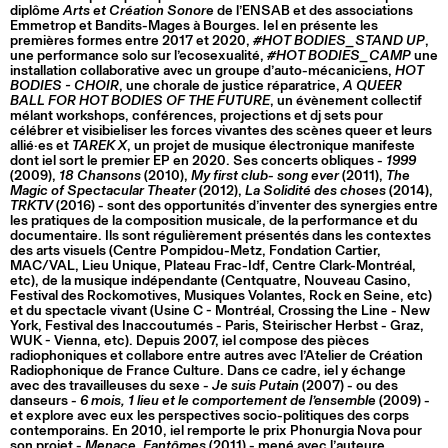
diplôme
Arts et Création Sonore
de l’ENSAB et des associations
Emmetrop et Bandits-Mages à Bourges. Iel en présente les
premières formes entre 2017 et 2020,
#HOT BODIES_STAND UP
,
une performance solo sur l’ecosexualité,
#HOT BODIES_CAMP
une
installation collaborative avec un groupe d’auto-mécaniciens,
HOT
BODIES - CHOIR
, une chorale de justice réparatrice,
A QUEER
BALL FOR HOT BODIES OF THE FUTURE
, un évènement collectif
mélant workshops, conférences, projections et dj sets pour
célébrer et visibieliser les forces vivantes des scènes queer et leurs
allié·es et
TAREK X
, un projet de musique électronique manifeste
dont iel sort le premier EP en 2020. Ses concerts obliques -
1999
(2009),
18 Chansons
(2010),
My first club- song ever
(2011),
The
Magic of Spectacular Theater
(2012),
La Solidité des choses
(2014),
TRKTV
(2016) - sont des opportunités d’inventer des synergies entre
les pratiques de la composition musicale, de la performance et du
documentaire. Ils sont régulièrement présentés dans les contextes
des arts visuels (Centre Pompidou-Metz, Fondation Cartier,
MAC/VAL, Lieu Unique, Plateau Frac-Idf, Centre Clark-Montréal,
etc), de la musique indépendante (Centquatre, Nouveau Casino,
Festival des Rockomotives, Musiques Volantes, Rock en Seine, etc)
et du spectacle vivant (Usine C - Montréal, Crossing the Line - New
York, Festival des Inaccoutumés - Paris, Steirischer Herbst - Graz,
WUK - Vienna, etc). Depuis 2007, iel compose des pièces
radiophoniques et collabore entre autres avec l’Atelier de Création
Radiophonique de France Culture. Dans ce cadre, iel y échange
avec des travailleuses du sexe -
Je suis Putain
(2007) - ou des
danseurs -
6 mois, 1 lieu et le comportement de l’ensemble
(2009) -
et explore avec eux les perspectives socio-politiques des corps
contemporains. En 2010, iel remporte le prix Phonurgia Nova pour
son projet -
Menace, Fantômes
(2011) - mené avec l’auteure