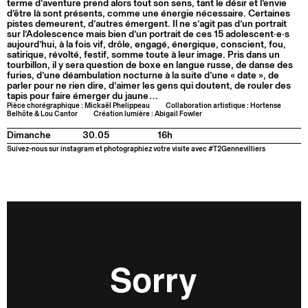
terme d’aventure prend alors tout son sens, tant le désir et l’envie
d’être là sont présents, comme une énergie nécessaire. Certaines
pistes demeurent, d’autres émergent. Il ne s’agit pas d’un portrait
sur l’Adolescence mais bien d’un portrait de ces 15 adolescent·e·s
aujourd’hui, à la fois vif, drôle, engagé, énergique, conscient, fou,
satirique, révolté, festif, somme toute à leur image. Pris dans un
tourbillon, il y sera question de boxe en langue russe, de danse des
furies, d’une déambulation nocturne à la suite d’une « date », de
parler pour ne rien dire, d’aimer les gens qui doutent, de rouler des
tapis pour faire émerger du jaune…
Pièce chorégraphique : Mickaël Phelippeau
Collaboration artistique : Hortense
Belhôte & Lou Cantor
Création lumière : Abigail Fowler
Dimanche
30.05
16h
Suivez-nous sur instagram et photographiez votre visite avec #T2Gennevilliers