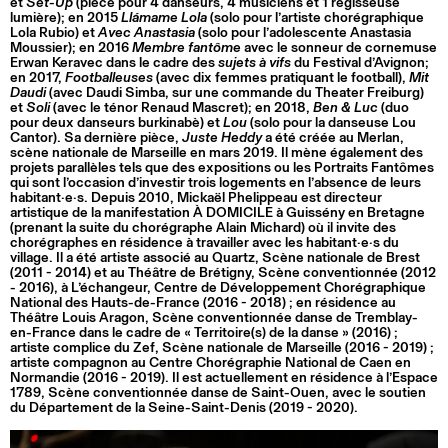
et
Set-Up
(pièce pour 4 danseurs, 4 musiciens et 1 régisseuse
lumière); en 2015
Llámame Lola
(solo pour l’artiste chorégraphique
Lola Rubio) et
Avec Anastasia
(solo pour l’adolescente Anastasia
Moussier); en 2016
Membre fantôme
avec le sonneur de cornemuse
Erwan Keravec dans le cadre des
sujets à vifs
du Festival d’Avignon;
en 2017,
Footballeuses
(avec dix femmes pratiquant le football),
Mit
Daudi
(avec Daudi Simba, sur une commande du Theater Freiburg)
et
Soli
(avec le ténor Renaud Mascret); en 2018,
Ben & Luc
(duo
pour deux danseurs burkinabè) et
Lou
(solo pour la danseuse Lou
Cantor). Sa dernière pièce,
Juste Heddy
a été créée au Merlan,
scène nationale de Marseille en mars 2019. Il mène également des
projets parallèles tels que des expositions ou les Portraits Fantômes
qui sont l’occasion d’investir trois logements en l’absence de leurs
habitant·e·s. Depuis 2010, Mickaël Phelippeau est directeur
artistique de la manifestation À DOMICILE à Guissény en Bretagne
(prenant la suite du chorégraphe Alain Michard) où il invite des
chorégraphes en résidence à travailler avec les habitant·e·s du
village. Il a été artiste associé au Quartz, Scène nationale de Brest
(2011 - 2014) et au Théâtre de Brétigny, Scène conventionnée (2012
- 2016), à L’échangeur, Centre de Développement Chorégraphique
National des Hauts-de-France (2016 - 2018) ; en résidence au
Théâtre Louis Aragon, Scène conventionnée danse de Tremblay-
en-France dans le cadre de « Territoire(s) de la danse » (2016) ;
artiste complice du Zef, Scène nationale de Marseille (2016 - 2019) ;
artiste compagnon au Centre Chorégraphie National de Caen en
Normandie (2016 - 2019). Il est actuellement en résidence à l’Espace
1789, Scène conventionnée danse de Saint-Ouen, avec le soutien
du Département de la Seine-Saint-Denis (2019 - 2020).