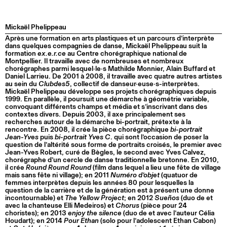
Mickaël Phelippeau
Après une formation en arts plastiques et un parcours d’interprète
dans quelques compagnies de danse, Mickaël Phelippeau suit la
formation
ex.e.r.ce
au Centre chorégraphique national de
Montpellier. Il travaille avec de nombreuses et nombreux
chorégraphes parmi lesquel·le·s Mathilde Monnier, Alain Buffard et
Daniel Larrieu. De 2001 à 2008, il travaille avec quatre autres artistes
au sein du
Clubdes5
, collectif de danseur·euse·s-interprètes.
Mickaël Phelippeau développe ses projets chorégraphiques depuis
1999. En parallèle, il poursuit une démarche à géométrie variable,
convoquant différents champs et média et s’inscrivant dans des
contextes divers. Depuis 2003, il axe principalement ses
recherches autour de la démarche bi-portrait, prétexte à la
rencontre. En 2008, il crée la pièce chorégraphique
bi-portrait
Jean-Yves
puis
bi-portrait Yves C
. qui sont l’occasion de poser la
question de l’altérité sous forme de portraits croisés, le premier avec
Jean-Yves Robert, curé de Bègles, le second avec Yves Calvez,
chorégraphe d’un cercle de danse traditionnelle bretonne. En 2010,
il crée
Round Round Round
(film dans lequel a lieu une fête de village
mais sans fête ni village); en 2011
Numéro d’objet
(quatuor de
femmes interprètes depuis les années 80 pour lesquelles la
question de la carrière et de la génération est à présent une donne
incontournable) et
The Yellow Project
; en 2012
Sueños
(duo de et
avec la chanteuse Elli Medeiros) et
Chorus
(pièce pour 24
choristes); en 2013
enjoy the silence
(duo de et avec l’auteur Célia
Houdart); en 2014
Pour Ethan
(solo pour l’adolescent Ethan Cabon)