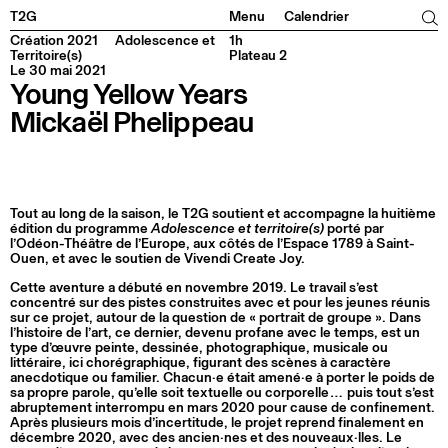
Facebook
Instagram
Tiktok
Linkedin
T2G
Menu
Calendrier
Création 2021
Adolescence et
1h
Territoire(s)
Plateau 2
Le 30 mai 2021
Young Yellow Years
Mickaël Phelippeau
Tout au long de la saison, le T2G soutient et accompagne la huitième
édition du programme
Adolescence et territoire(s)
porté par
l’Odéon-Théâtre de l’Europe, aux côtés de l’Espace 1789 à Saint-
Ouen, et avec le soutien de Vivendi Create Joy.
Cette aventure a débuté en novembre 2019. Le travail s’est
concentré sur des pistes construites avec et pour les jeunes réunis
sur ce projet, autour de la question de « portrait de groupe ». Dans
l’histoire de l’art, ce dernier, devenu profane avec le temps, est un
type d’œuvre peinte, dessinée, photographique, musicale ou
littéraire, ici chorégraphique, figurant des scènes à caractère
anecdotique ou familier. Chacun·e était amené·e à porter le poids de
sa propre parole, qu’elle soit textuelle ou corporelle… puis tout s’est
abruptement interrompu en mars 2020 pour cause de confinement.
Après plusieurs mois d’incertitude, le projet reprend finalement en
décembre 2020, avec des ancien·nes et des nouveaux·lles. Le