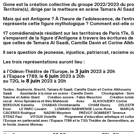
Gone
est la création collective du groupe 2022/2023 du 
Territoire(s)
, dirigé par la metteure en scène Tamara Al Saad
Mais qui est Antigone ? À l’heure de l’adolescence, de l’entr
représente cette figure mythologique ? Comment est-elle c
17 comédiens(ne)s résidant sur les territoires de Paris 17e, 
s’emparent de la figure d’Antigone à travers les écritures d
que celles de Tamara Al Saadi, Camille Davin et Corine Alkh
Il sera question de jeunesse, injustice, patriarcat, racisme 
Les trois représentations auront lieu :
à l’Odéon-Théâtre de l’Europe, le 𝟯 𝗷𝘂𝗶𝗻 2023 à 20h
à l’Espace 1789, le 𝟲 𝗷𝘂𝗶𝗻 2023 à 20h
au T2G, le 𝟴 𝗷𝘂𝗶𝗻 2023 à 20h
Textes : Sophocle, Brecht, Tamara Al Saadi, Camille Davin et Corine Alkhoueiry
Saadi
Assistante à la mise en scène : Camille Davin
Chorégraphie : Soni
Salomé et Adèle Giard
Création sonore : Fabio Meschini
Création lumiè
vocal : Anna Spivakova et Iliès Mahboub
Avec
ALKHOUEIRY Corine
BERDOUK Kamélia
CHABAS Christianaelle
CHAM Ebony
DELESTR
Enzo
LE PARC Louann
LUWAWU-NABWENGE Lucie-Rose
MARÇAI
CÁCERES Rodrigue
NADIRI Meyriem
PRÉVOT GOMBERT Terence
STENZ Paul
VITOUX Violette
Programme d’éducation artistique et cultur
l’Europe en partenariat avec l’Espace 1789 et le T2G Théâtre de Gennevilliers, a
le fonds Jeanne Moreau