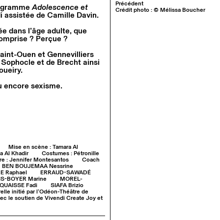
Précédent
programme
Adolescence et
Crédit photo : © Mélissa Boucher
i assistée de Camille Davin.
ée dans l’âge adulte, que
omprise ? Perçue ?
Saint-Ouen et Gennevilliers
e Sophocle et de Brecht ainsi
oueiry.
ou encore sexisme.
Mise en scène : Tamara Al
a Al Khadir
Costumes : Pétronille
re : Jennifer Montesantos
Coach
BEN BOUJEMAA Nessrine
E Raphael
ERRAUD-SAWADÉ
S-BOYER Marine
MOREL-
QUAISSE Fadi
SIAFA Brizio
elle initié par l’Odéon-Théâtre de
vec le soutien de Vivendi Create Joy et