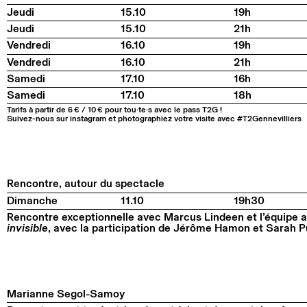
Jeudi
15.10
19h
Jeudi
15.10
21h
Vendredi
16.10
19h
Vendredi
16.10
21h
Samedi
17.10
16h
Samedi
17.10
18h
Tarifs à partir de 6 € / 10 € pour tou·te·s avec le pass T2G !
Suivez-nous sur instagram et photographiez votre visite avec #T2Gennevilliers
Rencontre, autour du spectacle
Dimanche
11.10
19h30
Rencontre exceptionnelle avec Marcus Lindeen et l’équipe a
invisible
, avec la participation de Jérôme Hamon et Sarah Puc
Marianne Segol-Samoy