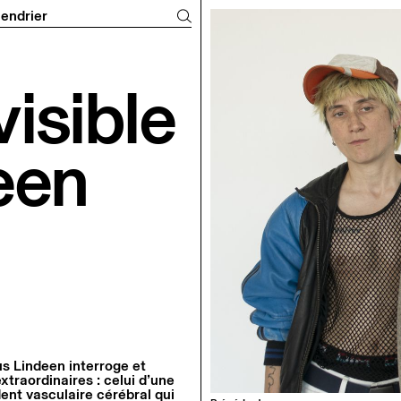
n du T2G
endrier
visible
een
s Lindeen interroge et
xtraordinaires : celui d’une
nt vasculaire cérébral qui