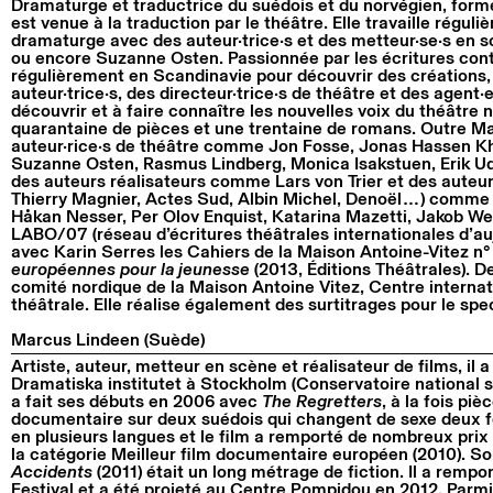
Dramaturge et traductrice du suédois et du norvégien, fo
est venue à la traduction par le théâtre. Elle travaille régu
dramaturge avec des auteur·trice·s et des metteur·se·s en
ou encore Suzanne Osten. Passionnée par les écritures cont
régulièrement en Scandinavie pour découvrir des créations,
auteur·trice·s, des directeur·trice·s de théâtre et des agent·e
découvrir et à faire connaître les nouvelles voix du théâtre n
quarantaine de pièces et une trentaine de romans. Outre Mar
auteur·rice·s de théâtre comme Jon Fosse, Jonas Hassen Kh
Suzanne Osten, Rasmus Lindberg, Monica Isakstuen, Erik U
des auteurs réalisateurs comme Lars von Trier et des auteur·
Thierry Magnier, Actes Sud, Albin Michel, Denoël…) comme
Håkan Nesser, Per Olov Enquist, Katarina Mazetti, Jakob W
LABO/07 (réseau d’écritures théâtrales internationales d’aujo
avec Karin Serres les Cahiers de la Maison Antoine-Vitez n°
européennes pour la jeunesse
(2013, Éditions Théâtrales). D
comité nordique de la Maison Antoine Vitez, Centre internat
théâtrale. Elle réalise également des surtitrages pour le spec
Marcus Lindeen (Suède)
Artiste, auteur, metteur en scène et réalisateur de films, il 
Dramatiska institutet à Stockholm (Conservatoire national s
a fait ses débuts en 2006 avec
The Regretters
, à la fois piè
documentaire sur deux suédois qui changent de sexe deux foi
en plusieurs langues et le film a remporté de nombreux pri
la catégorie Meilleur film documentaire européen (2010). S
Accidents
(2011) était un long métrage de fiction. Il a rempo
Festival et a été projeté au Centre Pompidou en 2012. Parm