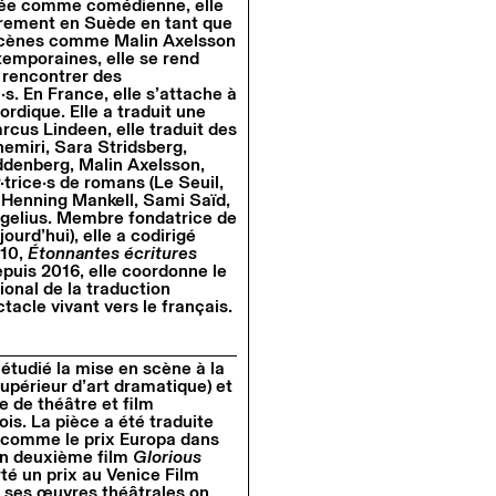
rmée comme comédienne, elle
lièrement en Suède en tant que
 scènes comme Malin Axelsson
emporaines, elle se rend
 rencontrer des
·s. En France, elle s’attache à
ordique. Elle a traduit une
cus Lindeen, elle traduit des
emiri, Sara Stridsberg,
ddenberg, Malin Axelsson,
trice·s de romans (Le Seuil,
 Henning Mankell, Sami Saïd,
egelius. Membre fondatrice de
urd’hui), elle a codirigé
 10,
Étonnantes écritures
epuis 2016, elle coordonne le
ional de la traduction
tacle vivant vers le français.
a étudié la mise en scène à la
upérieur d’art dramatique) et
ce de théâtre et film
s. La pièce a été traduite
x comme le prix Europa dans
on deuxième film
Glorious
rté un prix au Venice Film
i ses œuvres théâtrales on