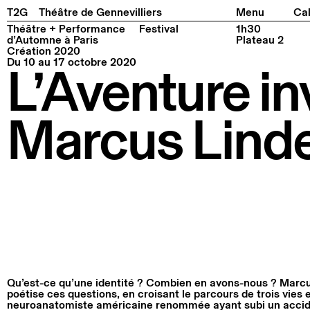
Facebook
Instagram
Tiktok
Linkedin
Pla
T2G
Théâtre de Gennevilliers
Menu
Cal
Théâtre + Performance
Festival
1h30
d’Automne à Paris
Plateau 2
Création 2020
Du 10 au 17 octobre 2020
L’Aventure in
Marcus Lind
Qu’est-ce qu’une identité ? Combien en avons-nous ? Marcu
poétise ces questions, en croisant le parcours de trois vies e
neuroanatomiste américaine renommée ayant subi un accide