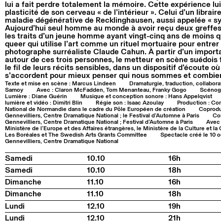
lui a fait perdre totalement la mémoire. Cette expérience lu
plasticité de son cerveau « de l’intérieur ». Celui d’un librair
maladie dégénérative de Recklinghausen, aussi appelée « s
Aujourd’hui seul homme au monde à avoir reçu deux greffes t
les traits d’un jeune homme ayant vingt-cinq ans de moins qu
queer qui utilise l’art comme un rituel mortuaire pour entrer
photographe surréaliste Claude Cahun. À partir d’un importa
autour de ces trois personnes, le metteur en scène suédois fa
le fil de leurs récits sensibles, dans un dispositif d’écoute où
s’accordent pour mieux penser qui nous sommes et combie
Texte et mise en scène : Marcus Lindeen
Dramaturgie, traduction, collabora
Samoy
Avec : Claron McFadden, Tom Menanteau, Franky Gogo
Scénogr
Lumière : Diane Guérin
Musique et conception sonore : Hans Appelqvist
lumière et vidéo : Dimitri Blin
Régie son : Isaac Azoulay
Production : Co
National de Normandie dans le cadre du Pôle Européen de création
Coprodu
Gennevilliers, Centre Dramatique National ; le Festival d’Automne à Paris
Cor
Gennevilliers, Centre Dramatique National ; Festival d’Automne à Paris
Avec 
Ministère de l’Europe et des Affaires étrangères, le Ministère de la Culture et la C
Les Boréales et The Swedish Arts Grants Committee
Spectacle créé le 10 
Gennevilliers, Centre Dramatique National
Samedi
10.10
16h
Samedi
10.10
18h
Dimanche
11.10
16h
Dimanche
11.10
18h
Lundi
12.10
19h
Lundi
12.10
21h