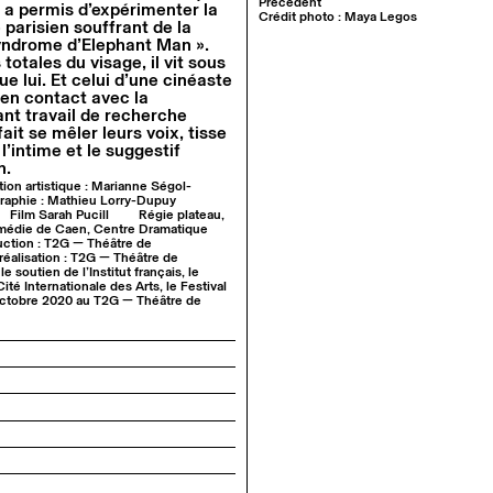
Précédent
i a permis d’expérimenter la
Crédit photo : Maya Legos
e parisien souffrant de la
yndrome d’Elephant Man ».
otales du visage, il vit sous
e lui. Et celui d’une cinéaste
 en contact avec la
nt travail de recherche
it se mêler leurs voix, tisse
 l’intime et le suggestif
n.
tion artistique : Marianne Ségol-
aphie : Mathieu Lorry-Dupuy
Film Sarah Pucill
Régie plateau,
médie de Caen, Centre Dramatique
ction : T2G — Théâtre de
éalisation : T2G — Théâtre de
le soutien de l’Institut français, le
ité Internationale des Arts, le Festival
octobre 2020 au T2G — Théâtre de