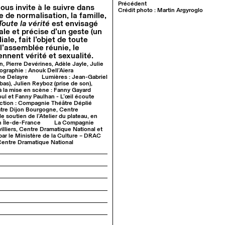
Précédent
ous invite à le suivre dans
Crédit photo : Martin Argyroglo
 de normalisation, la famille,
Toute la vérité
est envisagé
le et précise d’un geste (un
ale, fait l’objet de toute
 l’assemblée réunie, le
ennent vérité et sexualité.
, Pierre Devérines, Adèle Jayle, Julie
graphie : Anouk Dell’Aiera
ne Delayre
Lumières : Jean-Gabriel
bas), Julien Reyboz (prise de son),
à la mise en scène : Fanny Gayard
ul et Fanny Paulhan - L’œil écoute
ction : Compagnie Théâtre Déplié
âtre Dijon Bourgogne, Centre
e soutien de l’Atelier du plateau, en
on Île-de-France
La Compagnie
illiers, Centre Dramatique National et
ar le Ministère de la Culture – DRAC
Centre Dramatique National