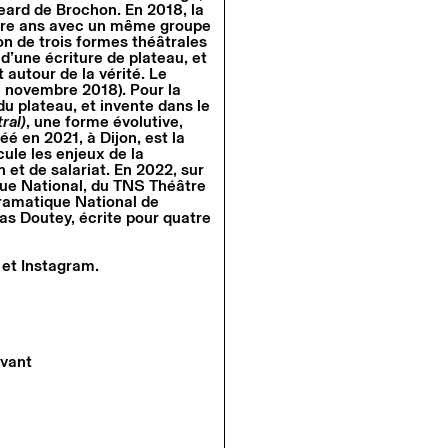
eard de Brochon. En 2018, la
atre ans avec un même groupe
on de trois formes théâtrales
t d’une écriture de plateau, et
 autour de la vérité. Le
 novembre 2018). Pour la
u plateau, et invente dans le
ral)
, une forme évolutive,
réé en 2021, à Dijon, est la
cule les enjeux de la
 et de salariat. En 2022, sur
que National, du TNS Théâtre
Dramatique National de
as Doutey, écrite pour quatre
et
Instagram
.
vant