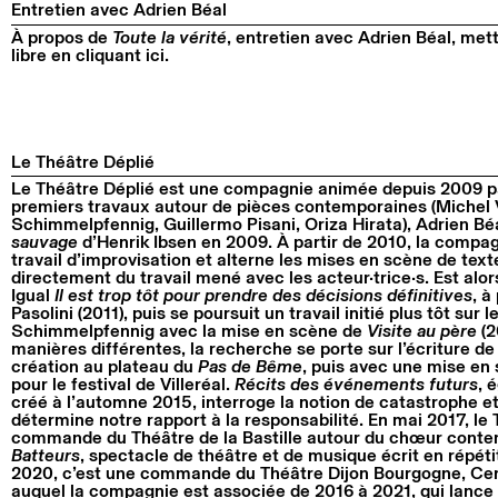
Entretien avec Adrien Béal
À propos de
Toute la vérité
, entretien avec Adrien Béal, met
libre en cliquant ici.
Le Théâtre Déplié
Le Théâtre Déplié est une compagnie animée depuis 2009 pa
premiers travaux autour de pièces contemporaines (Michel 
Schimmelpfennig, Guillermo Pisani, Oriza Hirata), Adrien B
sauvage
d’Henrik Ibsen en 2009. À partir de 2010, la compa
travail d’improvisation et alterne les mises en scène de tex
directement du travail mené avec les acteur·trice·s. Est alor
Igual
Il est trop tôt pour prendre des décisions définitives
, à
Pasolini (2011), puis se poursuit un travail initié plus tôt sur
Schimmelpfennig avec la mise en scène de
Visite au père
(2
manières différentes, la recherche se porte sur l’écriture de
création au plateau du
Pas de Bême
, puis avec une mise en
pour le festival de Villeréal.
Récits des événements futurs
, 
créé à l’automne 2015, interroge la notion de catastrophe et
détermine notre rapport à la responsabilité. En mai 2017, le
commande du Théâtre de la Bastille autour du chœur conte
Batteurs
, spectacle de théâtre et de musique écrit en répéti
2020, c’est une commande du Théâtre Dijon Bourgogne, Cen
auquel la compagnie est associée de 2016 à 2021, qui lance