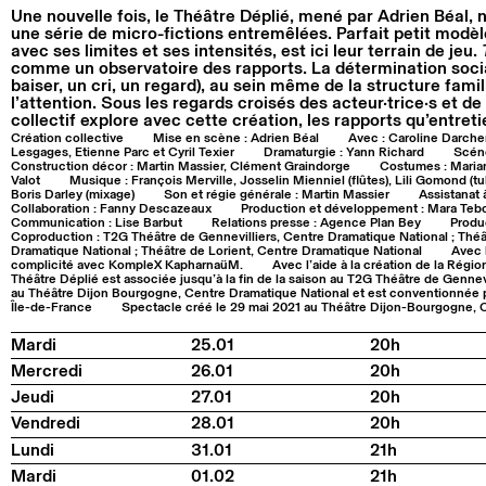
Une nouvelle fois, le Théâtre Déplié, mené par Adrien Béal, n
une série de micro-fictions entremêlées. Parfait petit modèle
avec ses limites et ses intensités, est ici leur terrain de jeu.
comme un observatoire des rapports. La détermination socia
baiser, un cri, un regard), au sein même de la structure familli
l’attention. Sous les regards croisés des acteur·trice·s et de
collectif explore avec cette création, les rapports qu’entreti
Création collective
Mise en scène : Adrien Béal
Avec : Caroline Darchen
Lesgages, Etienne Parc et Cyril Texier
Dramaturgie : Yann Richard
Scéno
Construction décor : Martin Massier, Clément Graindorge
Costumes : Maria
Valot
Musique : François Merville, Josselin Mienniel (flûtes), Lili Gomond (tu
Boris Darley (mixage)
Son et régie générale : Martin Massier
Assistanat 
Collaboration : Fanny Descazeaux
Production et développement : Mara Tebo
Communication : Lise Barbut
Relations presse : Agence Plan Bey
Produ
Coproduction : T2G Théâtre de Gennevilliers, Centre Dramatique National ; Thé
Dramatique National ; Théâtre de Lorient, Centre Dramatique National
Avec l
complicité avec KompleX KapharnaüM.
Avec l’aide à la création de la Régi
Théâtre Déplié est associée jusqu’à la fin de la saison au T2G Théâtre de Gennev
au Théâtre Dijon Bourgogne, Centre Dramatique National et est conventionnée p
Île-de-France
Spectacle créé le 29 mai 2021 au Théâtre Dijon-Bourgogne, 
Mardi
25.01
20h
Mercredi
26.01
20h
Jeudi
27.01
20h
Vendredi
28.01
20h
Lundi
31.01
21h
Mardi
01.02
21h