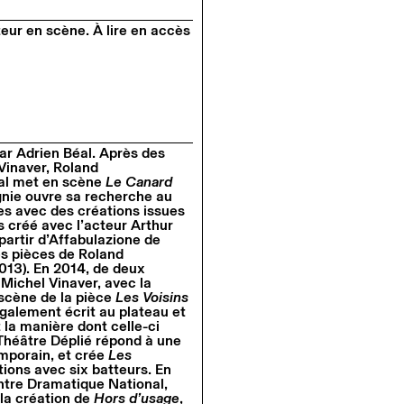
teur en scène.
À lire en accès
r Adrien Béal. Après des
Vinaver, Roland
éal met en scène
Le Canard
gnie ouvre sa recherche au
tes avec des créations issues
s créé avec l’acteur Arthur
 partir d’Affabulazione de
 les pièces de Roland
013). En 2014, de deux
 Michel Vinaver, avec la
 scène de la pièce
Les Voisins
également écrit au plateau et
 la manière dont celle-ci
 Théâtre Déplié répond à une
mporain, et crée
Les
tions avec six batteurs. En
tre Dramatique National,
 la création de
Hors d’usage
,