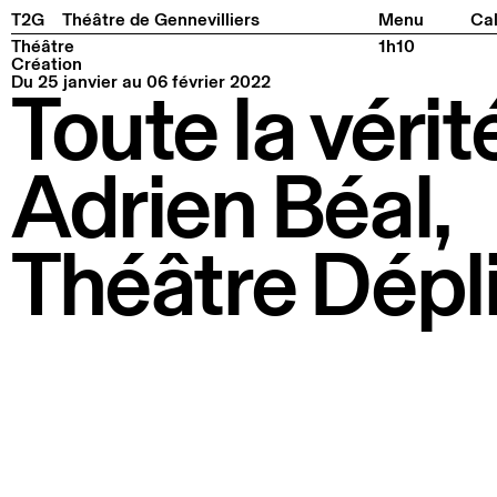
Facebook
Instagram
Tiktok
Linkedin
Pla
T2G
Théâtre de Gennevilliers
Menu
Cal
Théâtre
1h10
Création
Du 25 janvier au 06 février 2022
Toute la vérit
Adrien Béal,
Théâtre Dépl