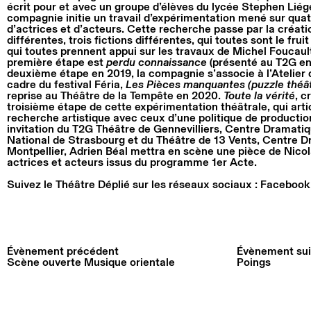
écrit pour et avec un groupe d’élèves du lycée Stephen Liég
compagnie initie un travail d’expérimentation mené sur qu
d’actrices et d’acteurs. Cette recherche passe par la créati
différentes, trois fictions différentes, qui toutes sont le frui
qui toutes prennent appui sur les travaux de Michel Foucault
première étape est
perdu connaissance
(présenté au T2G en
deuxième étape en 2019, la compagnie s’associe à l’Atelier d
cadre du festival Féria,
Les Pièces manquantes (puzzle théât
reprise au Théâtre de la Tempête en 2020.
Toute la vérité
, c
troisième étape de cette expérimentation théâtrale, qui arti
recherche artistique avec ceux d’une politique de production
invitation du T2G Théâtre de Gennevilliers, Centre Dramati
National de Strasbourg et du Théâtre de 13 Vents, Centre 
Montpellier, Adrien Béal mettra en scène une pièce de Nicol
actrices et acteurs issus du programme 1er Acte.
Suivez le Théâtre Déplié sur les réseaux sociaux :
Facebook
Évènement précédent
Évènement sui
Scène ouverte Musique orientale
Poings