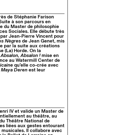
rès de Stéphanie Farison
 Suite à son parcours en
ée du Master de philosophie
ces Sociales. Elle débute très
par Jean-Pierre Vincent pour
es Nègres
de Jean Genet, mis
e par la suite aux créations
e (La) Horde. On la
,
Absalon, Absalon !
mise en
ence au Watermill Center de
icaine
qu’elle co-crée avec
.
Maya Deren
est leur
enri IV et valide un Master de
entiellement au théâtre, au
 du Théâtre National de
ies liées aux gestes entourant
t musicales. Il collabore avec