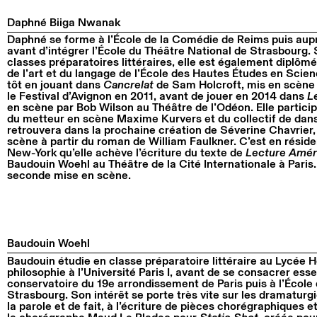
Daphné Biiga Nwanak
Daphné se forme à l’École de la Comédie de Reims puis aup
avant d’intégrer l’École du Théâtre National de Strasbourg.
classes préparatoires littéraires, elle est également diplôm
de l’art et du langage de l’École des Hautes Études en Scien
tôt en jouant dans
Cancrelat
de Sam Holcroft, mis en scène 
le Festival d’Avignon en 2011, avant de jouer en 2014 dans
L
en scène par Bob Wilson au Théâtre de l’Odéon. Elle particip
du metteur en scène Maxime Kurvers et du collectif de dans
retrouvera dans la prochaine création de Séverine Chavrier
scène à partir du roman de William Faulkner. C’est en résid
New-York qu’elle achève l’écriture du texte de
Lecture Amér
Baudouin Woehl au Théâtre de la Cité Internationale à Paris
seconde mise en scène.
Baudouin Woehl
Baudouin étudie en classe préparatoire littéraire au Lycée H
philosophie à l’Université Paris I, avant de se consacrer ess
conservatoire du 19e arrondissement de Paris puis à l’École
Strasbourg. Son intérêt se porte très vite sur les dramaturg
la parole et de fait, à l’écriture de pièces chorégraphiques e