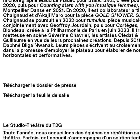
la chorégraphe Maud Le Pladec pour
Static Shot
, créée pou
2020, puis pour
Counting stars with you (musique femmes)
Montpellier Danse en 2021. En 2020, il est collaborateur art
Chaignaud et d’Akaji Maro pour la pièce
GOLD SHOWER
. S
Chaignaud se poursuit en 2022 pour
tumulus
, pièce musica
conjointement avec Geoffroy Jourdain, puis pour
Cortèges
,
Blondeau, créée à la Philharmonie de Paris en juin 2023. Il t
metteuse en scène Séverine Chavrier, les artistes Clédat & P
Guillaume en vue de leurs prochaines créations. Depuis 2018,
Daphné Biiga Nwanak. Leurs pièces s’écrivent au croisemen
dans la promesse d’employer le plateau pour élaborer de nou
horizontales et performatives.
Télécharger le dossier de presse
Télécharger la feuille de salle
Le Studio-Théâtre du T2G
Toute l’année, nous accueillons des équipes en répétition su
théâtre. Parfois, cet accueil s’accompagne d’un soutien tech