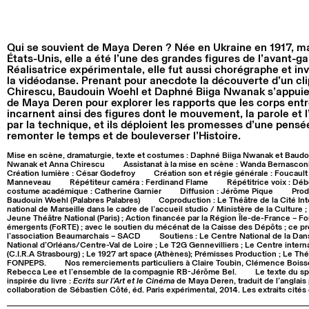
Qui se souvient de Maya Deren ? Née en Ukraine en 1917, ma
États-Unis, elle a été l’une des grandes figures de l’avant-g
Réalisatrice expérimentale, elle fut aussi chorégraphe et inv
la vidéodanse. Prenant pour anecdote la découverte d’un cl
Chirescu, Baudouin Woehl et Daphné Biiga Nwanak s’appuient
de Maya Deren pour explorer les rapports que les corps entr
incarnent ainsi des figures dont le mouvement, la parole et l
par la technique, et ils déploient les promesses d’une pensé
remonter le temps et de bouleverser l’Histoire.
Mise en scène, dramaturgie, texte et costumes : Daphné Biiga Nwanak et Baud
Nwanak et Anna Chirescu
Assistanat à la mise en scène : Wanda Bernascon
Création lumière : César Godefroy
Création son et régie générale : Foucaul
Manneveau
Répétiteur caméra : Ferdinand Flame
Répétitrice voix : Dé
costume académique : Catherine Garnier
Diffusion : Jérôme Pique
Prod
Baudouin Woehl (Palabres Palabres)
Coproduction : Le Théâtre de la Cité Int
national de Marseille dans le cadre de l’accueil studio / Ministère de la Culture ; 
Jeune Théâtre National (Paris) ; Action financée par la Région Île-de-France – Fo
émergents (FoRTE) ; avec le soutien du mécénat de la Caisse des Dépôts ; ce proje
l’association Beaumarchais – SACD
Soutiens : Le Centre National de la Da
National d’Orléans/Centre-Val de Loire ; Le T2G Gennevilliers ; Le Centre interna
(C.I.R.A Strasbourg) ; Le 1927 art space (Athènes); Prémisses Production ; Le Thé
FONPEPS.
Nos remerciements particuliers à Claire Toubin, Clémence Boiss
Rebecca Lee et l’ensemble de la compagnie RB-Jérôme Bel.
Le texte du sp
inspirée du livre :
Ecrits sur l’Art et le Cinéma
de Maya Deren, traduit de l’anglais p
collaboration de Sébastien Côté, éd. Paris expérimental, 2014. Les extraits cités 