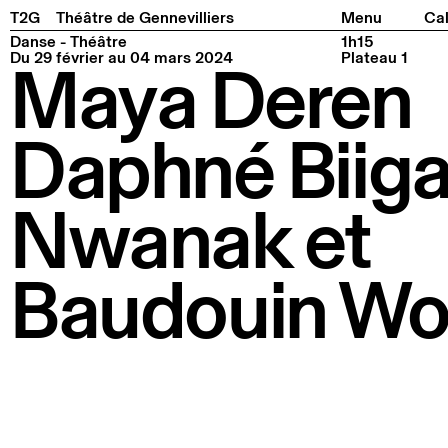
Facebook
Instagram
Tiktok
Linkedin
Pla
T2G
Théâtre de Gennevilliers
Menu
Cal
Danse - Théâtre
1h15
Du 29 février au 04 mars 2024
Plateau 1
Maya Deren
Daphné Biig
Nwanak et
Baudouin Wo