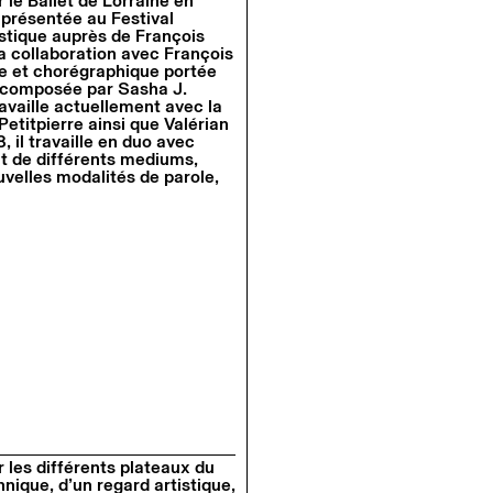
r le Ballet de Lorraine en
, présentée au Festival
istique auprès de François
a collaboration avec François
le et chorégraphique portée
 composée par Sasha J.
ravaille actuellement avec la
etitpierre ainsi que Valérian
 il travaille en duo avec
t de différents mediums,
velles modalités de parole,
r les différents plateaux du
nique, d’un regard artistique,