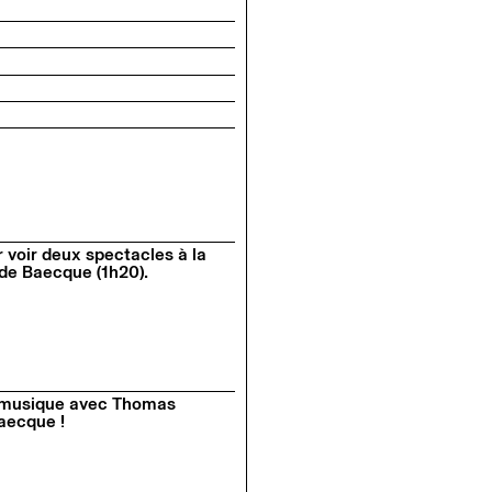
 voir deux spectacles à la
e Baecque (1h20).
n musique avec Thomas
aecque !