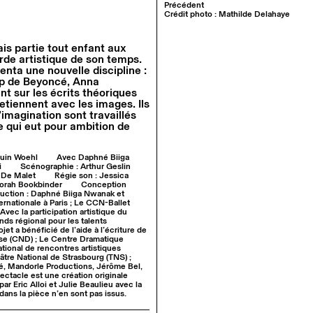
Précédent
Crédit photo : Mathilde Delahaye
is partie tout enfant aux
arde artistique de son temps.
enta une nouvelle discipline :
ip de Beyoncé, Anna
 sur les écrits théoriques
etiennent avec les images. Ils
’imagination sont travaillés
e qui eut pour ambition de
ouin Woehl
Avec Daphné Biiga
i
Scénographie : Arthur Geslin
t De Malet
Régie son : Jessica
borah Bookbinder
Conception
uction : Daphné Biiga Nwanak et
ernationale à Paris ; Le CCN-Ballet
Avec la participation artistique du
nds régional pour les talents
t a bénéficié de l’aide à l’écriture de
nse (CND) ; Le Centre Dramatique
tional de rencontres artistiques
âtre National de Strasbourg (TNS) ;
é, Mandorle Productions, Jérôme Bel,
ectacle est une création originale
ar Eric Alloi et Julie Beaulieu avec la
dans la pièce n’en sont pas issus.