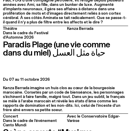
Paul, PDG d’une compagnie pétrolière, vit réfugié depuis plusieurs
années avec Ami, sa fille, dans un bunker de luxe. Augmenté
d’implants neuronaux, il gère ses affaires à distance dans une
prolifération de mots et d’images directement reliés à son cortex
cérébral. À ses côtés Aminata se tait radicalement. Que se passe-t-
il quand il n’y a plus de filtre entre les affects et le dire ?
Théâtre
Kenza Berrada
Dans le cadre du Festival
d’Automne 2026
Paradis Plage (une vie comme
dans du miel) حياة مثل العسل
Du 07 au 11 octobre 2026
Kenza Berrada imagine un huis clos au cœur de la bourgeoisie
marocaine. Corsetés par un code de bienséance, les personnages
s’échinent à faire famille, malgré tout. Dans un jeu subtil, le français
se mêle à l’arabe marocain et révèle les états d’âme comme les
rapports de domination et les non-dits. Ici, celui de l’inceste d’un
frère aîné envers sa petite soeur.
Concert
Avec le Conservatoire Edgar-
Dans le cadre de l’événement
Varèse
Canto Mundi