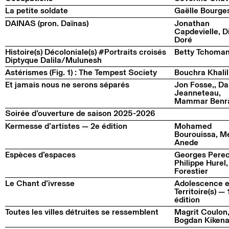
La petite soldate
Gaëlle Bourge
DAINAS (pron. Daïnas)
Jonathan
Capdevielle, D
Doré
Histoire(s) Décoloniale(s) #Portraits croisés
Betty Tchoma
Diptyque Dalila/Mulunesh
Astérismes (Fig. 1) : The Tempest Society
Bouchra Khalil
Et jamais nous ne serons séparés
Jon Fosse,, Da
Jeanneteau,
Mammar Benr
Soirée d’ouverture de saison 2025-2026
Kermesse d’artistes — 2e édition
Mohamed
Bourouissa, M
Anede
Espèces d’espaces
Georges Perec
Philippe Hurel,
Forestier
Le Chant d’ivresse
Adolescence e
Territoire(s) —
édition
Toutes les villes détruites se ressemblent
Magrit Coulon
Bogdan Kiken