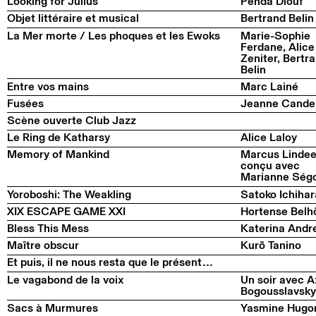
Looking for Julius
Penda Diouf
Objet littéraire et musical
Bertrand Belin
La Mer morte / Les phoques et les Ewoks
Marie-Sophie
Ferdane, Alice
Zeniter, Bertr
Belin
Entre vos mains
Marc Lainé
Fusées
Jeanne Cande
Scène ouverte Club Jazz
Le Ring de Katharsy
Alice Laloy
Memory of Mankind
Marcus Lindee
conçu avec
Marianne Ségo
Yoroboshi: The Weakling
Satoko Ichihar
XIX ESCAPE GAME XXI
Hortense Belh
Bless This Mess
Katerina Andr
Maître obscur
Kurō Tanino
Et puis, il ne nous resta que le présent…
Le vagabond de la voix
Un soir avec A
Bogousslavsky
Sacs à Murmures
Yasmine Hugo