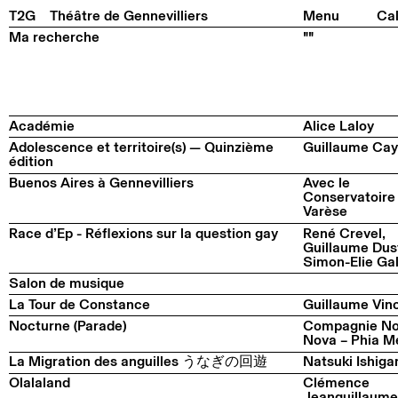
Facebook
Instagram
Tiktok
Linkedin
Pla
T2G
Théâtre de Gennevilliers
Menu
Cal
Ma recherche
""
Académie
Alice Laloy
Adolescence et territoire(s) — Quinzième
Guillaume Cay
édition
Buenos Aires à Gennevilliers
Avec le
Conservatoire
Varèse
Race d’Ep - Réflexions sur la question gay
René Crevel,
Guillaume Dus
Simon-Elie Gal
Salon de musique
La Tour de Constance
Guillaume Vin
Nocturne (Parade)
Compagnie N
Nova – Phia M
La Migration des anguilles うなぎの回遊
Natsuki Ishiga
Olalaland
Clémence
Jeanguillaume