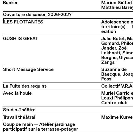
Bunker
Marion Siéfert
Matthieu Bare
Ouverture de saison 2026-2027
ÎLES FLOTTANTES
Adolescence e
territoire(s) —
édition
GUSH IS GREAT
Julie Botet, M
Gomard, Phil
Jander, Zoé
Lakhnati, Sim
Borgne, Ulyss
Zangs
Short Message Service
Suzanne de
Baecque, Joa
Fossi
La Fuite des requins
Collectif V.R.A
Avec la houle
Muriel Garric 
Louxi Phélipon
Contre-club
Studio-Théâtre
Travail théâtral
Maxime Kurve
Coup de main — Atelier jardinage
participatif sur la terrasse-potager