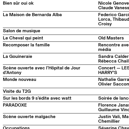
Bien sûr oui ok
Nicole Genove
Claude Vanes
La Maison de Bernarda Alba
Federico Garc
Lorca, Thibau
Croisy
Salon de musique
Le Cheval qui peint
Old Masters
Recomposer la famille
Rencontre av
média
La Gouineraie
Sandra Calder
Rébecca Chail
Scène ouverte avec l’Hôpital de Jour
Concert — LE
d’Antony
HARRY'S
Monde nouveau
Nathalie Garr
Olivier Sacco
Visite du T2G
Sur les bords 9 s’édite avec watt
Soirée de lan
PARADOXE
Florence Jana
Guillaume Vin
Scène ouverte malgache
Justin Vali, Ma
Chemillier
Occupations
Séverine Chav