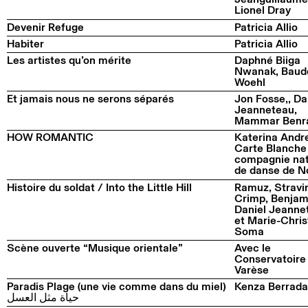
Lionel Dray
Devenir Refuge
Patricia Allio
Habiter
Patricia Allio
Les artistes qu’on mérite
Daphné Biiga
Nwanak, Baud
Woehl
Et jamais nous ne serons séparés
Jon Fosse,, Da
Jeanneteau,
Mammar Benr
HOW ROMANTIC
Katerina Andr
Carte Blanche 
compagnie nat
de danse de N
Histoire du soldat / Into the Little Hill
Ramuz, Stravi
Crimp, Benjam
Daniel Jeanne
et Marie-Chris
Soma
Scène ouverte “Musique orientale”
Avec le
Conservatoire
Varèse
Paradis Plage (une vie comme dans du miel)
Kenza Berrada
حياة مثل العسل